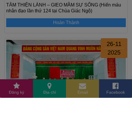
TÂM THIỆN LÀNH – GIEO MẦM SỰ SỐNG (Hiến máu
nhân đạo lần thứ 124 tại Chùa Giác Ngộ)
Hoàn Thành
26-11
2025
Đăng ký
Địa chỉ
Email
Facebook
HƯỚNG VỀ BÌNH ĐỊNH: TRAO TẶNG YÊU THƯƠNG