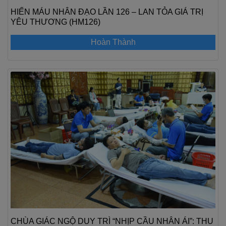
HIẾN MÁU NHÂN ĐẠO LẦN 126 – LAN TỎA GIÁ TRỊ
YÊU THƯƠNG (HM126)
Hoàn Thành
CHÙA GIÁC NGỘ DUY TRÌ “NHỊP CẦU NHÂN ÁI”: THU