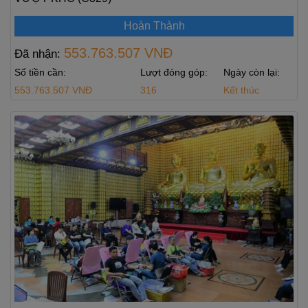
Hoàn Thành
553.763.507 VNĐ
Đã nhận:
Số tiền cần:
Lượt đóng góp:
Ngày còn lại:
553.763.507 VNĐ
316
Kết thúc