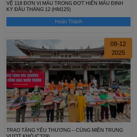
VỀ 118 ĐƠN VỊ MÁU TRONG ĐỢT HIẾN MÁU ĐỊNH
KỲ ĐẦU THÁNG 12 (HM125)
Hoàn Thành
09-12
2025
TRAO TẶNG YÊU THƯƠNG – CÙNG MIỀN TRUNG
VƯỢT KHÓ (C329)