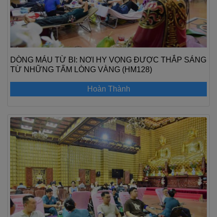
DÒNG MÁU TỪ BI: NƠI HY VỌNG ĐƯỢC THẮP SÁNG
TỪ NHỮNG TẤM LÒNG VÀNG (HM128)
Hoàn Thành