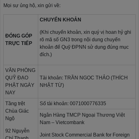
Mọi sự ủng hộ, xin gửi về:
CHUYỂN KHOẢN
(Khi chuyển khoản, xin quý vị hoan hỷ ghi
ĐÓNG GÓP
rõ mã số GN3 trong nội dung chuyển
TRỰC TIẾP
khoản để Quỹ ĐPNN sử dụng đúng mục
đích.)
VĂN PHÒNG
QUỸ ĐẠO
Tài khoản: TRẦN NGỌC THẢO (THÍCH
PHẬT NGÀY
NHẬT TỪ)
NAY
Tầng trệt
Số tài khoản: 0071000776335
Chùa Giác
Ngân Hàng TMCP Ngoại Thương Việt
Ngộ
Nam – Vietcombank
92 Nguyễn
Joint Stock Commercial Bank for Foreign
Chí Thanh,