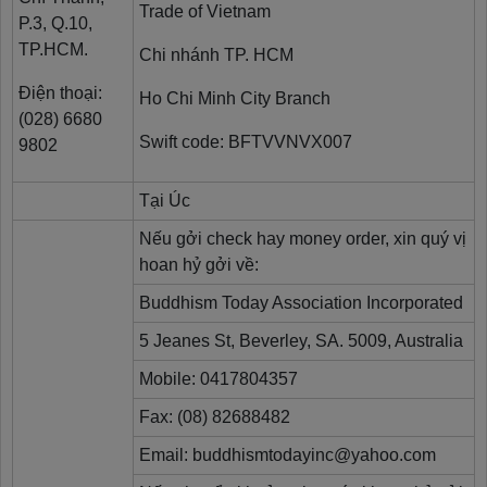
Trade of Vietnam
P.3, Q.10,
TP.HCM.
Chi nhánh TP. HCM
Điện thoại:
Ho Chi Minh City Branch
(028) 6680
Swift code: BFTVVNVX007
9802
Tại Úc
Nếu gởi check hay money order, xin quý vị
hoan hỷ gởi về:
Buddhism Today Association Incorporated
5 Jeanes St, Beverley, SA. 5009, Australia
Mobile: 0417804357
Fax: (08) 82688482
Email: buddhismtodayinc@yahoo.com