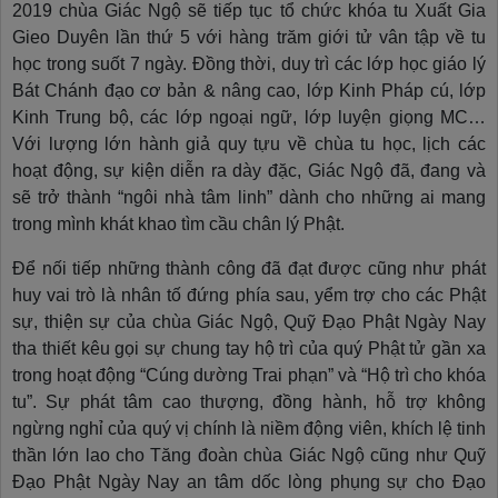
2019 chùa Giác Ngộ sẽ tiếp tục tổ chức khóa tu Xuất Gia
Gieo Duyên lần thứ 5 với hàng trăm giới tử vân tập về tu
học trong suốt 7 ngày. Đồng thời, duy trì các lớp học giáo lý
Bát Chánh đạo cơ bản & nâng cao, lớp Kinh Pháp cú, lớp
Kinh Trung bộ, các lớp ngoại ngữ, lớp luyện giọng MC…
Với lượng lớn hành giả quy tựu về chùa tu học, lịch các
hoạt động, sự kiện diễn ra dày đặc, Giác Ngộ đã, đang và
sẽ trở thành “ngôi nhà tâm linh” dành cho những ai mang
trong mình khát khao tìm cầu chân lý Phật.
Để nối tiếp những thành công đã đạt được cũng như phát
huy vai trò là nhân tố đứng phía sau, yểm trợ cho các Phật
sự, thiện sự của chùa Giác Ngộ, Quỹ Đạo Phật Ngày Nay
tha thiết kêu gọi sự chung tay hộ trì của quý Phật tử gần xa
trong hoạt động “Cúng dường Trai phạn” và “Hộ trì cho khóa
tu”. Sự phát tâm cao thượng, đồng hành, hỗ trợ không
ngừng nghỉ của quý vị chính là niềm động viên, khích lệ tinh
thần lớn lao cho Tăng đoàn chùa Giác Ngộ cũng như Quỹ
Đạo Phật Ngày Nay an tâm dốc lòng phụng sự cho Đạo