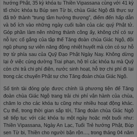
hướng Phật, 35 kỳ khóa tu Thiền Vipassana cùng với 41 kỳ
tổ chức khóa tu Búp sen Từ bi, chùa Giác Ngộ đã thực sự
đã trở thành “trung tâm hướng thượng”, điểm đến hấp dẫn
và bổ ích vào những ngày cuối tuần của các quý Phật tử.
Góp phần làm nên những thành công ấy, không chỉ có sự
nỗ lực cố gắng của tập thể Tăng đoàn chùa Giác Ngộ, đội
ngũ phụng sự viên năng động nhiệt huyết mà còn có sự hỗ
trợ từ phía sau của Quỹ Đạo Phật Ngày Nay. Không dừng
lại ở việc cúng dường Trai phạn, hộ trì các khóa tu mà Quỹ
còn chi trả chi phí điện, nước sinh hoạt, hỗ trợ chi phí đi lại
trong các chuyến Phật sự cho Tăng đoàn chùa Giác Ngộ.
Số tịnh tài đóng góp được chính là phương tiện để Tăng
đoàn chùa Giác Ngộ trang trải chi phí vận hành của chùa,
chăm lo cho các khóa tu cũng như nhiều hoạt động khác.
Cụ thể, trong thời gian sắp tới, Tăng đoàn chùa Giác Ngộ
sẽ tiếp tục với các khóa tu một ngày hoặc một buổi như:
Thiền Vipassana, Ngày An Lạc, Tuổi Trẻ hướng Phật, Búp
sen Từ bi, Thiền cho người bận rộn…, trong tháng 04 năm