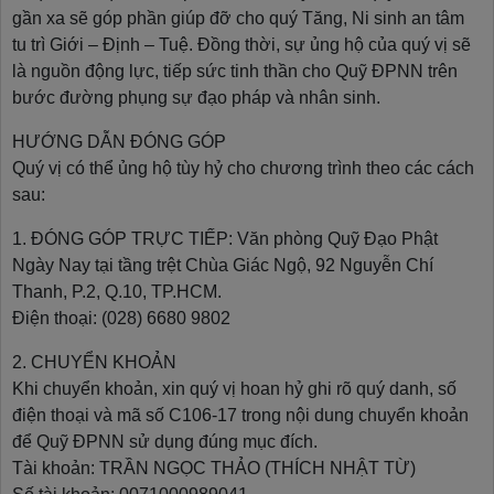
gần xa sẽ góp phần giúp đỡ cho quý Tăng, Ni sinh an tâm
tu trì Giới – Định – Tuệ. Đồng thời, sự ủng hộ của quý vị sẽ
là nguồn động lực, tiếp sức tinh thần cho Quỹ ĐPNN trên
bước đường phụng sự đạo pháp và nhân sinh.
HƯỚNG DẪN ĐÓNG GÓP
Quý vị có thể ủng hộ tùy hỷ cho chương trình theo các cách
sau:
1. ĐÓNG GÓP TRỰC TIẾP: Văn phòng Quỹ Đạo Phật
Ngày Nay tại tầng trệt Chùa Giác Ngộ, 92 Nguyễn Chí
Thanh, P.2, Q.10, TP.HCM.
Điện thoại: (028) 6680 9802
2. CHUYỂN KHOẢN
Khi chuyển khoản, xin quý vị hoan hỷ ghi rõ quý danh, số
điện thoại và mã số C106-17 trong nội dung chuyển khoản
để Quỹ ĐPNN sử dụng đúng mục đích.
Tài khoản: TRẦN NGỌC THẢO (THÍCH NHẬT TỪ)