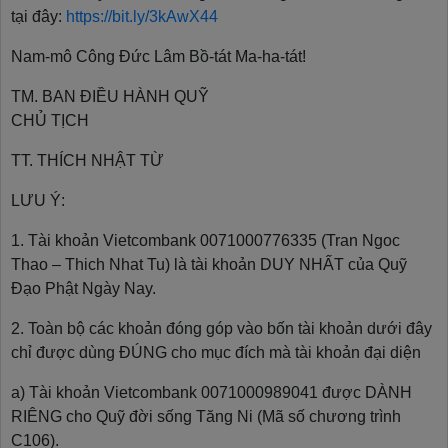
tại đây:
https://bit.ly/3kAwX44
Nam-mô Công Đức Lâm Bồ-tát Ma-ha-tát!
TM. BAN ĐIỀU HÀNH QUỸ
CHỦ TỊCH
TT. THÍCH NHẬT TỪ
LƯU Ý:
1. Tài khoản Vietcombank 0071000776335 (Tran Ngoc
Thao – Thich Nhat Tu) là tài khoản DUY NHẤT của Quỹ
Đạo Phật Ngày Nay.
2. Toàn bộ các khoản đóng góp vào bốn tài khoản dưới đây
chỉ được dùng ĐÚNG cho mục đích mà tài khoản đại diện
a) Tài khoản Vietcombank 0071000989041 được DÀNH
RIÊNG cho Quỹ đời sống Tăng Ni (Mã số chương trình
C106).