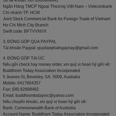
Số tài khoản: 0071000989041
Ngân Hàng TMCP Ngoại Thương Việt Nam – Vietcombank
Chi nhánh TP. HCM
Joint Stock Commercial Bank for Foreign Trade of Vietnam
Ho Chi Minh City Branch
Swift code: BFTVVNVX
3. ĐÓNG GÓP QUA PAYPAL
Tài khoản Paypal: quydaophatngaynay@gmail.com
4. ĐÓNG GÓP TẠI ÚC
Nếu gởi check hay money order, xin quý vị hoan hỷ gởi về:
Buddhism Today Association Incorporated
5 Jeanes St, Beverley, SA. 5009, Australia
Mobile: 0417804357
Fax: (08) 82688482
Email: buddhismtodayinc@yahoo.com
Nếu chuyển khoản, xin quý vị hoan hỷ gởi về:
Bank: Commonwealth Bank of Australia
Account Name: Buddhism Today Association Incorporated