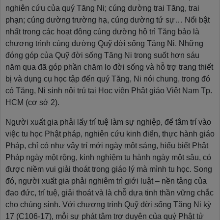
nghiên cứu của quý Tăng Ni; cúng dường trai Tăng, trai
phạn; cúng dường trường hạ, cúng dường tứ sự… Nổi bật
nhất trong các hoạt động cúng dường hộ trì Tăng bảo là
chương trình cúng dường Quỹ đời sống Tăng Ni. Những
đóng góp của Quỹ đời sống Tăng Ni trong suốt hơn sáu
năm qua đã góp phần chăm lo đời sống và hỗ trợ trang thiết
bị và dụng cụ học tập đến quý Tăng, Ni nói chung, trong đó
có Tăng, Ni sinh nội trú tại Học viện Phật giáo Việt Nam Tp.
HCM (cơ sở 2).
Người xuất gia phải lấy trí tuệ làm sự nghiệp, để tâm trí vào
việc tu học Phật pháp, nghiên cứu kinh điển, thực hành giáo
Pháp, chỉ có như vậy trí mới ngày một sáng, hiểu biết Phật
Pháp ngày một rộng, kinh nghiệm tu hành ngày một sâu, có
được niềm vui giải thoát trong giáo lý mà mình tu học. Song
đó, người xuất gia phải nghiêm trì giới luật – nền tảng của
đạo đức, trí tuệ, giải thoát và là chỗ dựa tinh thần vững chắc
cho chúng sinh. Với chương trình Quỹ đời sống Tăng Ni kỳ
17 (C106-17), mỗi sự phát tâm trợ duyên của quý Phật tử