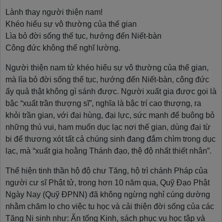
Lành thay người thiện nam!
Khéo hiểu sự vô thường của thế gian
Lìa bỏ đời sống thế tục, hướng đến Niết-bàn
Công đức không thể nghĩ lường.
Người thiện nam tử khéo hiểu sự vô thường của thế gian,
mà lìa bỏ đời sống thế tục, hướng đến Niết-bàn, công đức
ấy quả thật không gì sánh được. Người xuất gia được gọi là
bậc “xuất trần thượng sĩ”, nghĩa là bậc trí cao thượng, ra
khỏi trần gian, với đại hùng, đại lực, sức mạnh để buông bỏ
những thú vui, ham muốn dục lạc nơi thế gian, dùng đại từ
bi để thương xót tất cả chúng sinh đang đắm chìm trong dục
lạc, mà “xuất gia hoằng Thánh đạo, thệ độ nhất thiết nhân”.
Thể hiện tinh thần hộ độ chư Tăng, hộ trì chánh Pháp của
người cư sĩ Phật tử, trong hơn 10 năm qua, Quỹ Đạo Phật
Ngày Nay (Quỹ ĐPNN) đã không ngừng nghỉ cúng dường
nhằm chăm lo cho việc tu học và cải thiện đời sống của các
Tăng Ni sinh như: Ấn tống Kinh, sách phục vụ học tập và