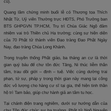
cũ).
Quang lâm chứng minh buổi lễ có Thượng tọa Thích
Nhật Từ, Uỷ viên Thường trực HĐTS, Phó Trưởng ban
BTS GHPGVN TP.HCM, Trụ trì Chùa Giác Ngộ đảm
nhiệm vai trò Thiền chủ Hạ trường; cùng sự hiện diện
của 70 Phật tử thành viên Đạo tràng Đạo Phật Ngày
Nay, đạo tràng Chùa Long Khánh.
Trong truyền thống Phật giáo, ba tháng an cư là thời
gian quý báu để chư tôn đức Tăng, Ni thúc liễm thân
tâm, trau dồi giới – định – tuệ. Việc cúng dường trai
phạn, tứ sự, pháp y trong thời gian này mang lại công
đức vô lượng cho hàng cư sĩ tại gia, thể hiện tinh thần
hộ trì Tam bảo, giúp chư hành giả an tâm tu học.
Tại chánh điện trang nghiêm, dưới sự hướng dẫn của
chư Tôn đức chức sự hạ trường, Phật tử Ngộ Nguyên