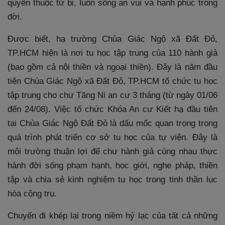
quyến thuộc từ bi, luôn sống an vui và hạnh phúc trong
đời.
Được biết, hạ trường Chùa Giác Ngộ xã Đất Đỏ,
TP.HCM hiện là nơi tu học tập trung của 110 hành giả
(bao gồm cả nội thiền và ngoại thiền). Đây là năm đầu
tiên Chùa Giác Ngộ xã Đất Đỏ, TP.HCM tổ chức tu học
tập trung cho chư Tăng Ni an cư 3 tháng (từ ngày 01/06
đến 24/08). Việc tổ chức Khóa An cư Kiết hạ đầu tiên
tại Chùa Giác Ngộ Đất Đỏ là dấu mốc quan trọng trong
quá trình phát triển cơ sở tu học của tự viện. Đây là
môi trường thuận lợi để chư hành giả cùng nhau thực
hành đời sống phạm hạnh, học giới, nghe pháp, thiền
tập và chia sẻ kinh nghiệm tu học trong tinh thần lục
hòa cộng trụ.
Chuyến đi khép lại trong niềm hỷ lạc của tất cả những