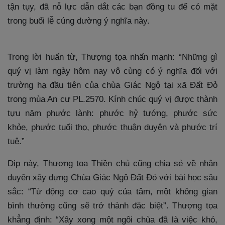
tận tụy, đã nỗ lực dẫn dắt các bạn đồng tu để có mặt
trong buổi lễ cúng dường ý nghĩa này.
Trong lời huấn từ, Thượng tọa nhấn mạnh: “Những gì
quý vị làm ngày hôm nay vô cùng có ý nghĩa đối với
trường hạ đầu tiên của chùa Giác Ngộ tại xã Đất Đỏ
trong mùa An cư PL.2570. Kính chúc quý vị được thành
tựu năm phước lành: phước hỷ tướng, phước sức
khỏe, phước tuổi thọ, phước thuận duyên và phước trí
tuệ.”
Dịp này, Thượng tọa Thiền chủ cũng chia sẻ về nhân
duyên xây dựng Chùa Giác Ngộ Đất Đỏ với bài học sâu
sắc: “Từ động cơ cao quý của tâm, một không gian
bình thường cũng sẽ trở thành đặc biệt”. Thượng tọa
khẳng định: “Xây xong một ngôi chùa đã là việc khó,