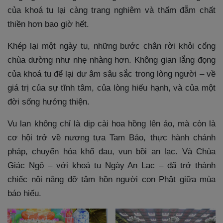
của khoá tu lại càng trang nghiêm và thấm đẫm chất
thiền hơn bao giờ hết.
Khép lại một ngày tu, những bước chân rời khỏi cổng
chùa dường như nhẹ nhàng hơn. Không gian lắng đọng
của khoá tu để lại dư âm sâu sắc trong lòng người – về
giá trị của sự tĩnh tâm, của lòng hiếu hạnh, và của một
đời sống hướng thiện.
Vu lan không chỉ là dịp cài hoa hồng lên áo, mà còn là
cơ hội trở về nương tựa Tam Bảo, thực hành chánh
pháp, chuyển hóa khổ đau, vun bồi an lạc. Và Chùa
Giác Ngộ – với khoá tu Ngày An Lạc – đã trở thành
chiếc nôi nâng đỡ tâm hồn người con Phật giữa mùa
báo hiếu.