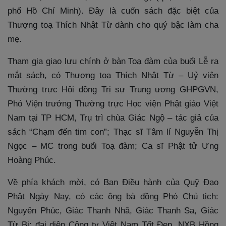
phố Hồ Chí Minh). Đây là cuốn sách đặc biệt của
Thượng toạ Thích Nhật Từ dành cho quý bậc làm cha
mẹ.
Tham gia giao lưu chính ở bàn Toạ đàm của buổi Lễ ra
mắt sách, có Thượng toạ Thích Nhật Từ – Uỷ viên
Thường trực Hội đồng Trị sự Trung ương GHPGVN,
Phó Viện trưởng Thường trực Học viện Phật giáo Việt
Nam tại TP HCM, Trụ trì chùa Giác Ngộ – tác giả của
sách “Chạm đến tim con”; Thạc sĩ Tâm lí Nguyễn Thị
Ngọc – MC trong buổi Toạ đàm; Ca sĩ Phật tử Ưng
Hoàng Phúc.
Về phía khách mời, có Ban Điều hành của Quỹ Đạo
Phật Ngày Nay, có các ông bà đồng Phó Chủ tịch:
Nguyên Phúc, Giác Thanh Nhã, Giác Thanh Sa, Giác
Từ Bi; đại diện Công ty Việt Nam Tốt Đẹp, NXB Hồng