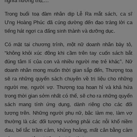
nghĩa hưởng thụ,…
Trong buổi toạ đàm nhân dịp Lễ Ra mắt sách, ca sĩ
Ưng Hoàng Phúc đã cúng dường đến đạo tràng lời ca
tiếng hát ngợi ca đấng sinh thành và dưỡng dục.
Có mặt tại chương trình, một nữ doanh nhân bày tỏ,
“không khỏi xúc động khi cầm trên tay cuốn sách bắt
đúng tâm lí của con và nhiều người mẹ trẻ khác”. Nữ
doanh nhân mong muốn thời gian sắp đến, Thượng toạ
sẽ ra những quyển sách chuyên về trị liệu cho những
người mẹ, người vợ. Thượng toạ hoan hỉ và khả hứa
trong thời gian sớm nhất có thể, sẽ cho ra những quyển
sách mang tính ứng dụng, dành riêng cho các đối
tượng trên. Những người phụ nữ, bậc làm mẹ, làm vợ
thường là các đối tượng vướng phải các nỗi khổ niềm
đau, bế tắc trầm cảm, khủng hoảng, mất cân bằng cảm