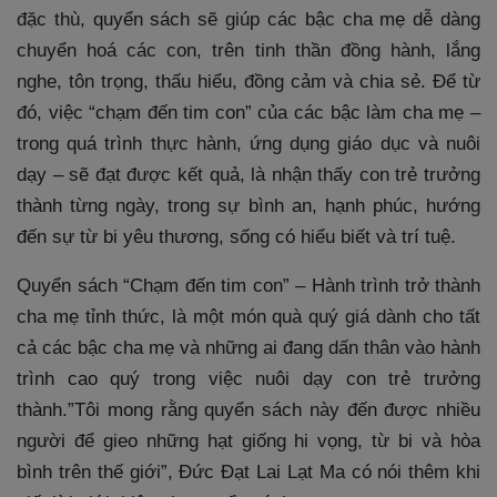
đặc thù, quyển sách sẽ giúp các bậc cha mẹ dễ dàng
chuyển hoá các con, trên tinh thần đồng hành, lắng
nghe, tôn trọng, thấu hiểu, đồng cảm và chia sẻ. Để từ
đó, việc “chạm đến tim con” của các bậc làm cha mẹ –
trong quá trình thực hành, ứng dụng giáo dục và nuôi
dạy – sẽ đạt được kết quả, là nhận thấy con trẻ trưởng
thành từng ngày, trong sự bình an, hạnh phúc, hướng
đến sự từ bi yêu thương, sống có hiểu biết và trí tuệ.
Quyển sách “Chạm đến tim con” – Hành trình trở thành
cha mẹ tỉnh thức, là một món quà quý giá dành cho tất
cả các bậc cha mẹ và những ai đang dấn thân vào hành
trình cao quý trong việc nuôi dạy con trẻ trưởng
thành.”Tôi mong rằng quyển sách này đến được nhiều
người để gieo những hạt giống hi vọng, từ bi và hòa
bình trên thế giới”, Đức Đạt Lai Lạt Ma có nói thêm khi