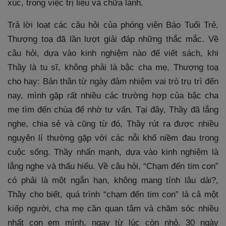
xúc, trong việc trị liệu và chữa lành.
Trả lời loạt các câu hỏi của phóng viên Báo Tuổi Trẻ,
Thượng toạ đã lần lượt giải đáp những thắc mắc. Về
câu hỏi, dựa vào kinh nghiệm nào để viết sách, khi
Thầy là tu sĩ, không phải là bậc cha mẹ, Thượng toạ
cho hay: Bản thân từ ngày đảm nhiệm vai trò trụ trì đến
nay, mình gặp rất nhiều các trường hợp của bậc cha
mẹ tìm đến chùa để nhờ tư vấn. Tại đây, Thầy đã lắng
nghe, chia sẻ và cũng từ đó, Thầy rút ra được nhiều
nguyên lí thường gặp với các nỗi khổ niềm đau trong
cuộc sống. Thầy nhấn mạnh, dựa vào kinh nghiệm là
lắng nghe và thấu hiểu. Về câu hỏi, “Chạm đến tim con”
có phải là một ngắn hạn, không mang tính lâu dài?,
Thầy cho biết, quá trình “chạm đến tim con” là cả một
kiếp người, cha mẹ cần quan tâm và chăm sóc nhiều
nhất con em mình, ngay từ lúc còn nhỏ. 30 ngày