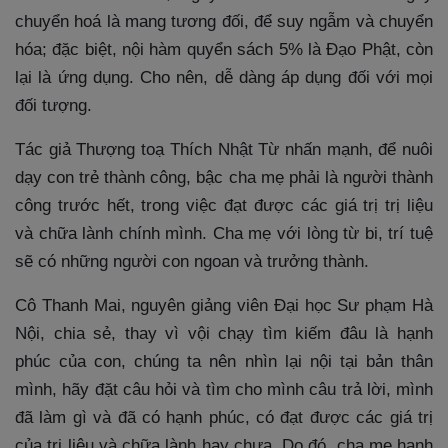
chuyển hoá là mang tương đối, để suy ngẫm và chuyển
hóa; đặc biệt, nội hàm quyển sách 5% là Đạo Phật, còn
lại là ứng dụng. Cho nên, dễ dàng áp dụng đối với mọi
đối tượng.
Tác giả Thượng toạ Thích Nhật Từ nhấn mạnh, để nuôi
dạy con trẻ thành công, bậc cha mẹ phải là người thành
công trước hết, trong việc đạt được các giá trị trị liệu
và chữa lành chính mình. Cha mẹ với lòng từ bi, trí tuệ
sẽ có những người con ngoan và trưởng thành.
Cô Thanh Mai, nguyên giảng viên Đại học Sư phạm Hà
Nội, chia sẻ, thay vì vội chạy tìm kiếm đâu là hạnh
phúc của con, chúng ta nên nhìn lại nội tại bản thân
mình, hãy đặt câu hỏi và tìm cho mình câu trả lời, mình
đã làm gì và đã có hạnh phúc, có đạt được các giá trị
của trị liệu và chữa lành hay chưa. Do đó, cha mẹ hạnh