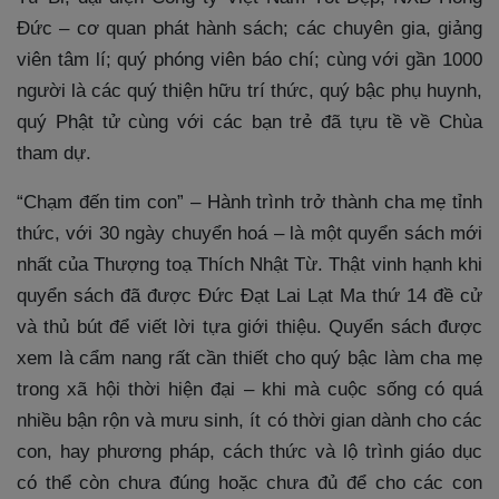
Đức – cơ quan phát hành sách; các chuyên gia, giảng
viên tâm lí; quý phóng viên báo chí; cùng với gần 1000
người là các quý thiện hữu trí thức, quý bậc phụ huynh,
quý Phật tử cùng với các bạn trẻ đã tựu tề về Chùa
tham dự.
“Chạm đến tim con” – Hành trình trở thành cha mẹ tỉnh
thức, với 30 ngày chuyển hoá – là một quyển sách mới
nhất của Thượng toạ Thích Nhật Từ. Thật vinh hạnh khi
quyển sách đã được Đức Đạt Lai Lạt Ma thứ 14 đề cử
và thủ bút để viết lời tựa giới thiệu. Quyển sách được
xem là cẩm nang rất cần thiết cho quý bậc làm cha mẹ
trong xã hội thời hiện đại – khi mà cuộc sống có quá
nhiều bận rộn và mưu sinh, ít có thời gian dành cho các
con, hay phương pháp, cách thức và lộ trình giáo dục
có thể còn chưa đúng hoặc chưa đủ để cho các con