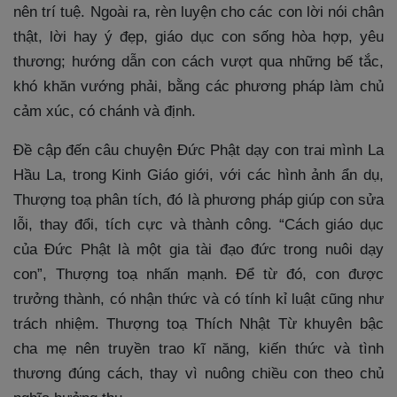
nên trí tuệ. Ngoài ra, rèn luyện cho các con lời nói chân
thật, lời hay ý đẹp, giáo dục con sống hòa hợp, yêu
thương; hướng dẫn con cách vượt qua những bế tắc,
khó khăn vướng phải, bằng các phương pháp làm chủ
cảm xúc, có chánh và định.
Đề cập đến câu chuyện Đức Phật dạy con trai mình La
Hầu La, trong Kinh Giáo giới, với các hình ảnh ẩn dụ,
Thượng toạ phân tích, đó là phương pháp giúp con sửa
lỗi, thay đổi, tích cực và thành công. “Cách giáo dục
của Đức Phật là một gia tài đạo đức trong nuôi dạy
con”, Thượng toạ nhấn mạnh. Để từ đó, con được
trưởng thành, có nhận thức và có tính kỉ luật cũng như
trách nhiệm. Thượng toạ Thích Nhật Từ khuyên bậc
cha mẹ nên truyền trao kĩ năng, kiến thức và tình
thương đúng cách, thay vì nuông chiều con theo chủ