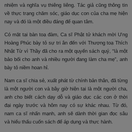
nhiệm và nghĩa vụ thiêng liêng. Tác giả cũng thông tin
về thực trạng chăm sóc, giáo dục con của cha mẹ hiện
nay và đó là một điều đáng để quan tâm.
Có mặt tại bàn toạ đàm, Ca sĩ Phật tử khách mời Ưng
Hoàng Phúc bày tỏ sự tri ân đến với Thượng toạ Thích
Nhật Từ vì Thầy đã cho ra một quyển sách quý, “là một
bảo bối cho anh và nhiều người đang làm cha mẹ”, anh
bày tỏ niềm hoan hỉ.
Nam ca sĩ chia sẻ, xuất phát từ chính bản thân, đã từng
là một người con và bây giờ hiện tại là một người cha,
anh cho biết cách dạy dỗ và giáo dục các con ở thời
đại ngày trước và hôm nay có sự khác nhau. Từ đó,
nam ca sĩ nhấn mạnh, anh sẽ dành thời gian đọc sâu
và hiểu thấu cuốn sách để áp dụng và thực hành.