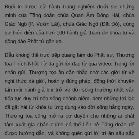
Buổi lễ được cử hành trang nghiêm dưới sự chứng
minh của Tăng đoàn chùa Quan Âm Đông Hải, chùa
Giác Ngộ (P. Vườn Lài), chùa Giác Ngộ (Đất Đỏ), cùng
sự hiện diện của hơn 100 hành giả tham dự khóa tu và
đông đảo Phật tử gần xa.
Dẫu không thể trực tiếp quang lâm do Phật sự, Thượng
tọa Thích Nhật Từ đã gửi lời đạo từ qua video. Trong lời
nhắn gửi, Thượng tọa ân cần nhắc nhở các giới tử về
nghi thức xả giới, hoàn y đúng pháp, đồng thời khuyến
tấn mỗi hành giả khi trở về đời sống thường nhật vẫn
tiếp tục duy trì nếp sống chánh niệm, đem những lợi lạc
đã gặt hái từ khóa tu ứng dụng vào đời sống hằng ngày.
Thượng tọa cũng mở ra cơ duyên cho những ai phát
tâm xuất gia chân chính có thể liên hệ Tăng đoàn để
được hướng dẫn, và không quên gửi lời tri ân sâu sắc