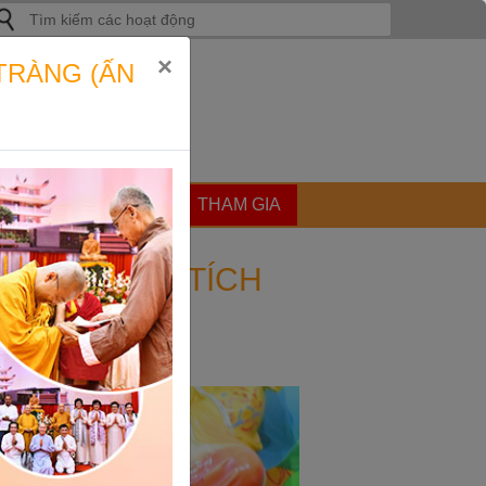
ìm
iếm
ho:
×
TRÀNG (ẤN
ẬT
GÓC CHIA SẺ
THAM GIA
Á TRỊ SỐNG TÍCH