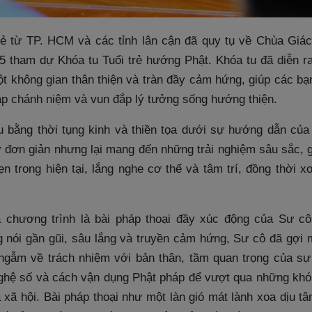
ẻ từ TP. HCM và các tỉnh lân cận đã quy tụ về Chùa Giá
5 tham dự Khóa tu Tuổi trẻ hướng Phật. Khóa tu đã diễn ra
t không gian thân thiện và tràn đầy cảm hứng, giúp các bạn
tập chánh niệm và vun đắp lý tưởng sống hướng thiện.
u bằng thời tụng kinh và thiền tọa dưới sự hướng dẫn củ
uy đơn giản nhưng lại mang đến những trải nghiệm sâu sắc, 
n trong hiện tại, lắng nghe cơ thể và tâm trí, đồng thời 
 chương trình là bài pháp thoại đầy xúc động của Sư c
g nói gần gũi, sâu lắng và truyền cảm hứng, Sư cô đã gợi
ngẫm về trách nhiệm với bản thân, tầm quan trọng của sự 
nghệ số và cách vận dụng Phật pháp để vượt qua những khó
à xã hội. Bài pháp thoại như một làn gió mát lành xoa dịu t