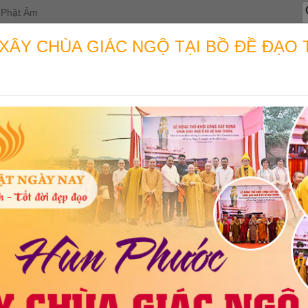
T
Phật Âm
k
c
ÂY CHÙA GIÁC NGỘ TẠI BỒ ĐỀ ĐẠO 
OẠT ĐỘNG
THỈNH KINH SÁCH
TIN TỨC
HỌC PH
TRẺ HƯỚNG PHẬT” LAN TỎA GI
CỰC
Huỳnh Thủy
Đăng lúc 05:44 02/06/2025 | Có 58 lượt xem