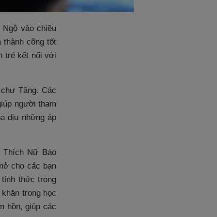
c Ngộ vào chiều
 thành công tốt
 trẻ kết nối với
a chư Tăng. Các
giúp người tham
xoa dịu những áp
ô Thích Nữ Bảo
 mở cho các bạn
tỉnh thức trong
 khăn trong học
âm hồn, giúp các