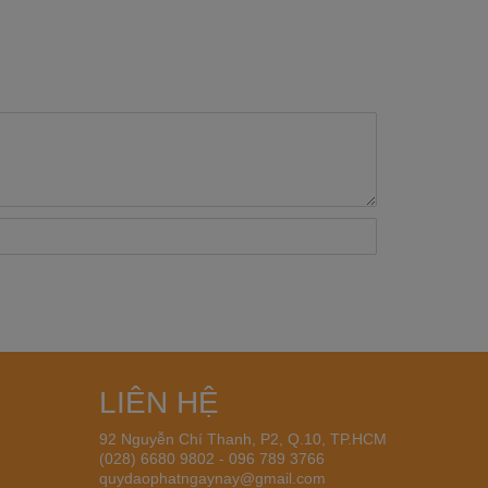
LIÊN HỆ
92 Nguyễn Chí Thanh, P2, Q.10, TP.HCM
(028) 6680 9802 - 096 789 3766
quydaophatngaynay@gmail.com