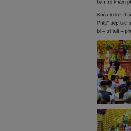
bạn trẻ khám p
Khóa tu kết thú
Phật” tiếp tục 
bi – trí tuệ – 