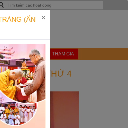
ìm
iếm
ho:
×
TRÀNG (ẤN
ẬT
GÓC CHIA SẺ
THAM GIA
O HIẾU LẦN THỨ 4