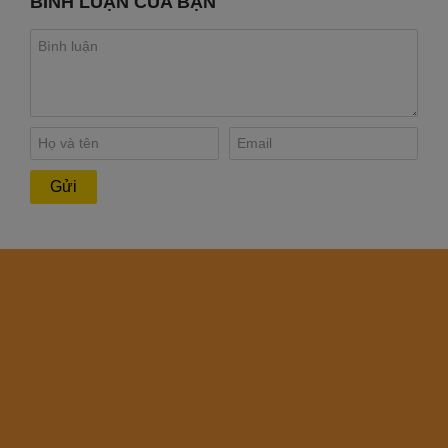
BÌNH LUẬN CỦA BẠN