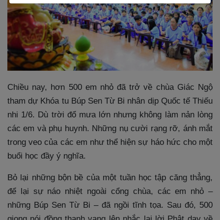
Chiều nay, hơn 500 em nhỏ đã trở về chùa Giác Ngộ
tham dự Khóa tu Búp Sen Từ Bi nhân dịp Quốc tế Thiếu
nhi 1/6. Dù trời đổ mưa lớn nhưng không làm nản lòng
các em và phụ huynh. Những nụ cười rạng rỡ, ánh mắt
trong veo của các em như thể hiện sự háo hức cho một
buổi học đầy ý nghĩa.
Bỏ lại những bộn bề của một tuần học tập căng thẳng,
để lại sự náo nhiệt ngoài cổng chùa, các em nhỏ –
những Búp Sen Từ Bi – đã ngồi tĩnh tọa. Sau đó, 500
giọng nói đồng thanh vang lên nhắc lại lời Phật dạy về