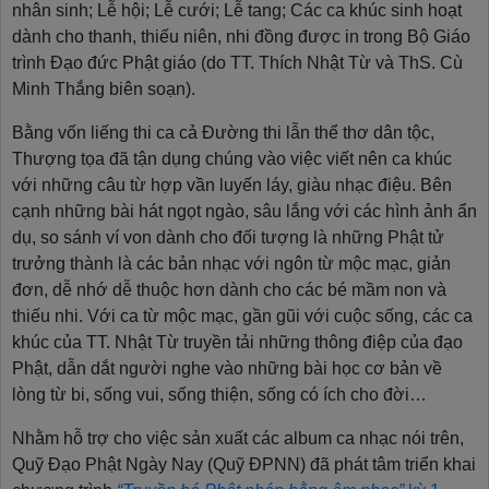
nhân sinh; Lễ hội; Lễ cưới; Lễ tang; Các ca khúc sinh hoạt
dành cho thanh, thiếu niên, nhi đồng được in trong Bộ Giáo
trình Đạo đức Phật giáo (do TT. Thích Nhật Từ và ThS. Cù
Minh Thắng biên soạn).
Bằng vốn liếng thi ca cả Đường thi lẫn thể thơ dân tộc,
Thượng tọa đã tận dụng chúng vào việc viết nên ca khúc
với những câu từ hợp vần luyến láy, giàu nhạc điệu. Bên
cạnh những bài hát ngọt ngào, sâu lắng với các hình ảnh ẩn
dụ, so sánh ví von dành cho đối tượng là những Phật tử
trưởng thành là các bản nhạc với ngôn từ mộc mạc, giản
đơn, dễ nhớ dễ thuộc hơn dành cho các bé mầm non và
thiếu nhi. Với ca từ mộc mạc, gần gũi với cuộc sống, các ca
khúc của TT. Nhật Từ truyền tải những thông điệp của đạo
Phật, dẫn dắt người nghe vào những bài học cơ bản về
lòng từ bi, sống vui, sống thiện, sống có ích cho đời…
Nhằm hỗ trợ cho việc sản xuất các album ca nhạc nói trên,
Quỹ Đạo Phật Ngày Nay (Quỹ ĐPNN) đã phát tâm triển khai