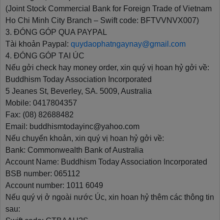
(Joint Stock Commercial Bank for Foreign Trade of Vietnam
Ho Chi Minh City Branch – Swift code: BFTVVNVX007)
3. ĐÓNG GÓP QUA PAYPAL
Tài khoản Paypal:
quydaophatngaynay@gmail.com
4. ĐÓNG GÓP TẠI ÚC
Nếu gởi check hay money order, xin quý vị hoan hỷ gởi về:
Buddhism Today Association Incorporated
5 Jeanes St, Beverley, SA. 5009, Australia
Mobile: 0417804357
Fax: (08) 82688482
Email: buddhismtodayinc@yahoo.com
Nếu chuyển khoản, xin quý vị hoan hỷ gởi về:
Bank: Commonwealth Bank of Australia
Account Name: Buddhism Today Association Incorporated
BSB number: 065112
Account number: 1011 6049
Nếu quý vị ở ngoài nước Úc, xin hoan hỷ thêm các thông tin
sau: