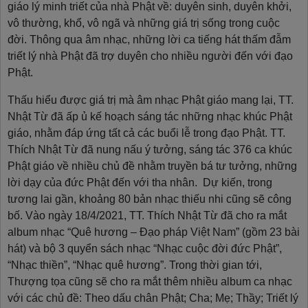
giáo lý minh triết của nhà Phật về: duyên sinh, duyên khởi,
vô thường, khổ, vô ngã và những giá trị sống trong cuộc
đời. Thông qua âm nhạc, những lời ca tiếng hát thấm đẫm
triết lý nhà Phật đã trợ duyên cho nhiều người đến với đạo
Phật.
Thấu hiểu được giá trị mà âm nhạc Phật giáo mang lại, TT.
Nhật Từ đã ấp ủ kế hoạch sáng tác những nhạc khúc Phật
giáo, nhằm đáp ứng tất cả các buổi lễ trong đạo Phật. TT.
Thích Nhật Từ đã nung nấu ý tưởng, sáng tác 376 ca khúc
Phật giáo về nhiều chủ đề nhằm truyền bá tư tưởng, những
lời dạy của đức Phật đến với tha nhân. Dự kiến, trong
tương lai gần, khoảng 80 bản nhạc thiếu nhi cũng sẽ công
bố. Vào ngày 18/4/2021, TT. Thích Nhật Từ đã cho ra mắt
album nhạc “Quê hương – Đạo pháp Việt Nam” (gồm 23 bài
hát) và bộ 3 quyển sách nhạc “Nhạc cuộc đời đức Phật”,
“Nhạc thiền”, “Nhạc quê hương”. Trong thời gian tới,
Thượng tọa cũng sẽ cho ra mắt thêm nhiều album ca nhạc
với các chủ đề: Theo dấu chân Phật; Cha; Mẹ; Thầy; Triết lý