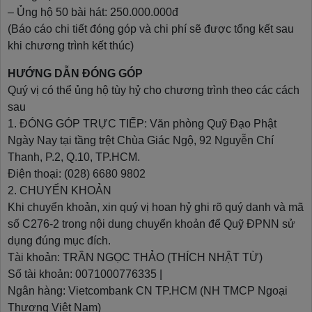
– Ủng hộ 50 bài hát: 250.000.000đ
(Báo cáo chi tiết đóng góp và chi phí sẽ được tổng kết sau
khi chương trình kết thúc)
HƯỚNG DẪN ĐÓNG GÓP
Quý vị có thể ủng hộ tùy hỷ cho chương trình theo các cách
sau
1. ĐÓNG GÓP TRỰC TIẾP: Văn phòng Quỹ Đạo Phật
Ngày Nay tại tầng trệt Chùa Giác Ngộ, 92 Nguyễn Chí
Thanh, P.2, Q.10, TP.HCM.
Điện thoại: (028) 6680 9802
2. CHUYỂN KHOẢN
Khi chuyển khoản, xin quý vị hoan hỷ ghi rõ quý danh và mã
số C276-2 trong nội dung chuyển khoản để Quỹ ĐPNN sử
dụng đúng mục đích.
Tài khoản: TRẦN NGỌC THẢO (THÍCH NHẬT TỪ)
Số tài khoản: 0071000776335 |
Ngân hàng: Vietcombank CN TP.HCM (NH TMCP Ngoại
Thương Việt Nam)