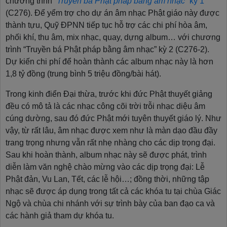
chương trình
“Truyền bá Phật pháp bằng âm nhạc”
kỳ 1
(C276). Để yểm trợ cho dự án âm nhạc Phật giáo này được
thành tựu, Quỹ ĐPNN tiếp tục hỗ trợ các chi phí hòa âm,
phối khí, thu âm, mix nhạc, quay, dựng album… với chương
trình “Truyền bá Phật pháp bằng âm nhạc” kỳ 2 (C276-2).
Dự kiến chi phí để hoàn thành các album nhạc này là hơn
1,8 tỷ đồng (trung bình 5 triệu đồng/bài hát).
Trong kinh điển Đại thừa, trước khi đức Phật thuyết giảng
đều có mô tả là các nhạc công cõi trời trỗi nhạc diệu âm
cúng dường, sau đó đức Phật mới tuyên thuyết giáo lý. Như
vậy, từ rất lâu, âm nhạc được xem như là màn dạo đầu đầy
trang trọng nhưng vẫn rất nhẹ nhàng cho các dịp trọng đại.
Sau khi hoàn thành, album nhạc này sẽ được phát, trình
diễn làm văn nghệ chào mừng vào các dịp trọng đại: Lễ
Phật đản, Vu Lan, Tết, các lễ hội…; đồng thời, những tập
nhạc sẽ được áp dụng trong tất cả các khóa tu tại chùa Giác
Ngộ và chùa chi nhánh với sự trình bày của ban đạo ca và
các hành giả tham dự khóa tu.