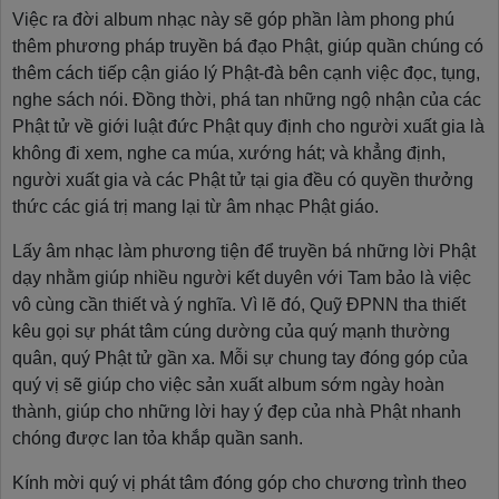
Việc ra đời album nhạc này sẽ góp phần làm phong phú
thêm phương pháp truyền bá đạo Phật, giúp quần chúng có
thêm cách tiếp cận giáo lý Phật-đà bên cạnh việc đọc, tụng,
nghe sách nói. Đồng thời, phá tan những ngộ nhận của các
Phật tử về giới luật đức Phật quy định cho người xuất gia là
không đi xem, nghe ca múa, xướng hát; và khẳng định,
người xuất gia và các Phật tử tại gia đều có quyền thưởng
thức các giá trị mang lại từ âm nhạc Phật giáo.
Lấy âm nhạc làm phương tiện để truyền bá những lời Phật
dạy nhằm giúp nhiều người kết duyên với Tam bảo là việc
vô cùng cần thiết và ý nghĩa. Vì lẽ đó, Quỹ ĐPNN tha thiết
kêu gọi sự phát tâm cúng dường của quý mạnh thường
quân, quý Phật tử gần xa. Mỗi sự chung tay đóng góp của
quý vị sẽ giúp cho việc sản xuất album sớm ngày hoàn
thành, giúp cho những lời hay ý đẹp của nhà Phật nhanh
chóng được lan tỏa khắp quần sanh.
Kính mời quý vị phát tâm đóng góp cho chương trình theo