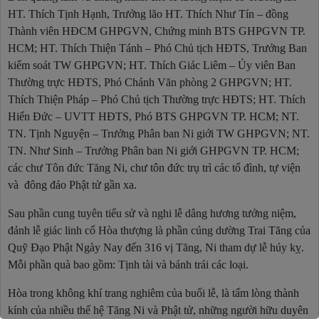
HT. Thích Tịnh Hạnh, Trưởng lão HT. Thích Như Tín – đồng
Thành viên HĐCM GHPGVN, Chứng minh BTS GHPGVN TP.
HCM; HT. Thích Thiện Tánh – Phó Chủ tịch HĐTS, Trưởng Ban
kiểm soát TW GHPGVN; HT. Thích Giác Liêm – Ủy viên Ban
Thường trực HĐTS, Phó Chánh Văn phòng 2 GHPGVN; HT.
Thích Thiện Pháp – Phó Chủ tịch Thường trực HĐTS; HT. Thích
Hiển Đức – UVTT HĐTS, Phó BTS GHPGVN TP. HCM; NT.
TN. Tịnh Nguyện – Trưởng Phân ban Ni giới TW GHPGVN; NT.
TN. Như Sinh – Trưởng Phân ban Ni giới GHPGVN TP. HCM;
các chư Tôn đức Tăng Ni, chư tôn đức trụ trì các tổ đình, tự viện
và đông đảo Phật tử gần xa.
Sau phần cung tuyên tiểu sử và nghi lễ dâng hương tưởng niệm,
đảnh lễ giác linh cố Hòa thượng là phần cúng dường Trai Tăng của
Quỹ Đạo Phật Ngày Nay đến 316 vị Tăng, Ni tham dự lễ húy kỵ.
Mỗi phần quà bao gồm: Tịnh tài và bánh trái các loại.
Hòa trong không khí trang nghiêm của buổi lễ, là tấm lòng thành
kính của
nhiều thế hệ Tăng Ni và Phật tử, những người hữu duyên