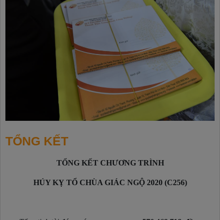
TỔNG KẾT
TỔNG KẾT CHƯƠNG TRÌNH
HÚY KỴ TỔ CHÙA GIÁC NGỘ 2020 (C256)