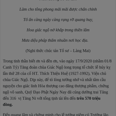
Làm cho tông phong mãi mãi được chấn chỉnh
Tổ ấn càng ngày càng rạng rỡ quang huy,
Hoa giác ngộ nở khắp trong thiền lâm
Mưa diệu pháp thấm nhuần nơi học địa.
(Nghi thức chúc tán Tổ sư – Làng Mai)
Trong tinh thần biết ơn và đền ơn, vào ngày 17/9/2020 (nhằm 01/8
Canh Tý) Tăng đoàn chùa Giác Ngộ long trọng tổ chức lễ húy kỵ
lần thứ 28 của cố HT. Thích Thiện Huệ (1927-1992), Viện chủ
chùa Giác Ngộ. Dịp này, để tỏ lòng tưởng nhớ và nhất tâm cầu
nguyện cho giác linh Hòa thượng cao đăng thượng phẩm, chứng
ngộ vô sanh, Quỹ Đạo Phật Ngày Nay đã
cúng dường trai Tăng
đến 316 vị Tăng Ni với tổng tịnh tài lên đến
trên 570 triệu
đồng.
Đến quang lâm và chứng minh cho lễ tưởng niệm có Trưởng lão