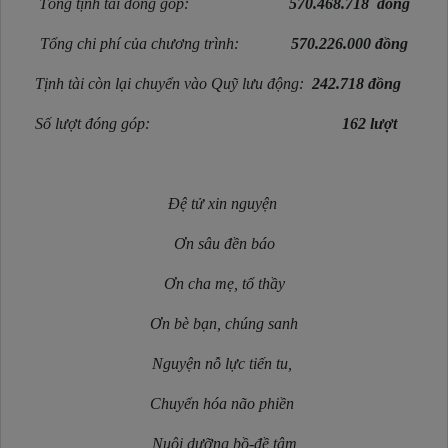
Tổng tịnh tài đóng góp:
570.468.718
đồng
Tổng chi phí của chương trình:
570.226.000
đồng
Tịnh tài còn lại chuyển
vào Quỹ lưu động:
242.718
đồng
Số lượt đóng góp:
162 lượt
Đệ tử xin nguyện
Ơn sâu đền báo
Ơn cha mẹ, tổ thầy
Ơn bè bạn, chúng sanh
Nguyện nỗ lực tiến tu,
Chuyển hóa não phiền
Nuôi dưỡng bồ-đề tâm