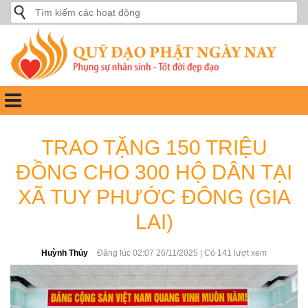
Skip
Tìm
to
kiếm
content
cho:
Quỹ Đạo Phật Ngày Nay
Tạo các chương trình hổ trợ, từ thiện, hoạt động công ích…
TRAO TẶNG 150 TRIỆU
ĐỒNG CHO 300 HỘ DÂN TẠI
XÃ TUY PHƯỚC ĐÔNG (GIA
LAI)
Huỳnh Thủy
Đăng lúc 02:07 26/11/2025 | Có 141 lượt xem