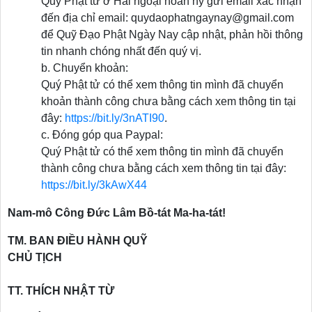
Quý Phật tử ở Hải ngoại hoan hỷ gửi email xác nhận
đến địa chỉ email: quydaophatngaynay@gmail.com
để Quỹ Đạo Phật Ngày Nay cập nhật, phản hồi thông
tin nhanh chóng nhất đến quý vị.
b. Chuyển khoản:
Quý Phật tử có thể xem thông tin mình đã chuyển
khoản thành công chưa bằng cách xem thông tin tại
đây:
https://bit.ly/3nATI90
.
c. Đóng góp qua Paypal:
Quý Phật tử có thể xem thông tin mình đã chuyển
thành công chưa bằng cách xem thông tin tại đây:
https://bit.ly/3kAwX44
Nam-mô Công Đức Lâm Bồ-tát Ma-ha-tát!
TM. BAN ĐIỀU HÀNH QUỸ
CHỦ TỊCH
TT. THÍCH NHẬT TỪ