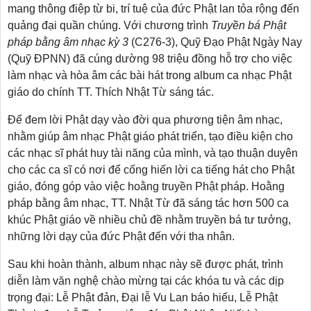
mang thông điệp từ bi, trí tuệ của đức Phật lan tỏa rộng đến
quảng đại quần chúng.
Với chương trình
Truyền bá Phật
pháp bằng âm nhạc
kỳ 3
(C276-3), Quỹ Đạo Phật Ngày Nay
(Quỹ ĐPNN) đã cúng dường 98 triệu đồng hỗ trợ cho việc
làm nhạc và hòa âm các bài hát trong album ca nhạc Phật
giáo do chính TT. Thích Nhật Từ sáng tác.
Để đem lời Phật dạy vào đời qua phương tiện âm nhạc,
nhằm giúp âm nhạc Phật giáo phát triển, tạo điều kiện cho
các nhạc sĩ phát huy tài năng của mình, và tạo thuận duyên
cho các ca sĩ có nơi để cống hiến lời ca tiếng hát cho Phật
giáo, đóng góp vào việc hoằng truyền Phật pháp. Hoằng
pháp bằng âm nhạc,
TT. Nhật Từ đã
sáng tác hơn 500 ca
khúc Phật giáo về nhiều chủ đề nhằm truyền bá tư tưởng,
những lời dạy của đức Phật đến với tha nhân.
Sau khi hoàn thành, album nhạc này sẽ được phát, trình
diễn làm văn nghệ chào mừng tại các khóa tu và các dịp
trọng đại: Lễ Phật đản, Đại lễ Vu Lan báo hiếu, Lễ Phật