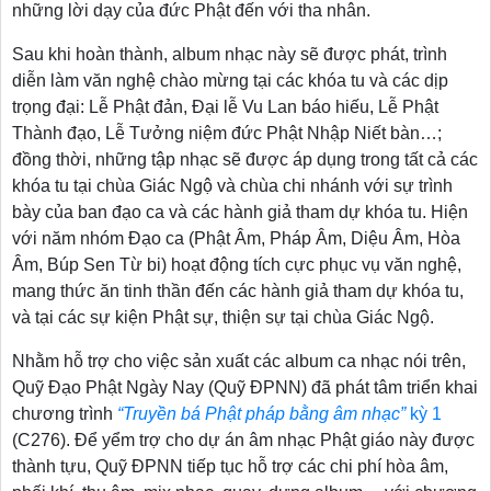
những lời dạy của đức Phật đến với tha nhân.
Sau khi hoàn thành, album nhạc này sẽ được phát, trình
diễn làm văn nghệ chào mừng tại các khóa tu và các dịp
trọng đại: Lễ Phật đản, Đại lễ Vu Lan báo hiếu, Lễ Phật
Thành đạo, Lễ Tưởng niệm đức Phật Nhập Niết bàn…;
đồng thời, những tập nhạc sẽ được áp dụng trong tất cả các
khóa tu tại chùa Giác Ngộ và chùa chi nhánh với sự trình
bày của ban đạo ca và các hành giả tham dự khóa tu. Hiện
với năm nhóm Đạo ca (Phật Âm, Pháp Âm, Diệu Âm, Hòa
Âm, Búp Sen Từ bi) hoạt động tích cực phục vụ văn nghệ,
mang thức ăn tinh thần đến các hành giả tham dự khóa tu,
và tại các sự kiện Phật sự, thiện sự tại chùa Giác Ngộ.
Nhằm hỗ trợ cho việc sản xuất các album ca nhạc nói trên,
Quỹ Đạo Phật Ngày Nay (Quỹ ĐPNN) đã phát tâm triển khai
chương trình
“Truyền bá Phật pháp bằng âm nhạc”
kỳ 1
(C276). Để yểm trợ cho dự án âm nhạc Phật giáo này được
thành tựu, Quỹ ĐPNN tiếp tục hỗ trợ các chi phí hòa âm,