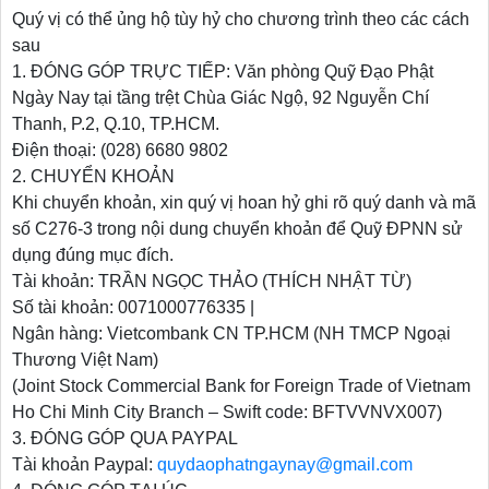
Quý vị có thể ủng hộ tùy hỷ cho chương trình theo các cách
sau
1. ĐÓNG GÓP TRỰC TIẾP: Văn phòng Quỹ Đạo Phật
Ngày Nay tại tầng trệt Chùa Giác Ngộ, 92 Nguyễn Chí
Thanh, P.2, Q.10, TP.HCM.
Điện thoại: (028) 6680 9802
2. CHUYỂN KHOẢN
Khi chuyển khoản, xin quý vị hoan hỷ ghi rõ quý danh và mã
số C276-3 trong nội dung chuyển khoản để Quỹ ĐPNN sử
dụng đúng mục đích.
Tài khoản: TRẦN NGỌC THẢO (THÍCH NHẬT TỪ)
Số tài khoản: 0071000776335 |
Ngân hàng: Vietcombank CN TP.HCM (NH TMCP Ngoại
Thương Việt Nam)
(Joint Stock Commercial Bank for Foreign Trade of Vietnam
Ho Chi Minh City Branch – Swift code: BFTVVNVX007)
3. ĐÓNG GÓP QUA PAYPAL
Tài khoản Paypal:
quydaophatngaynay@gmail.com