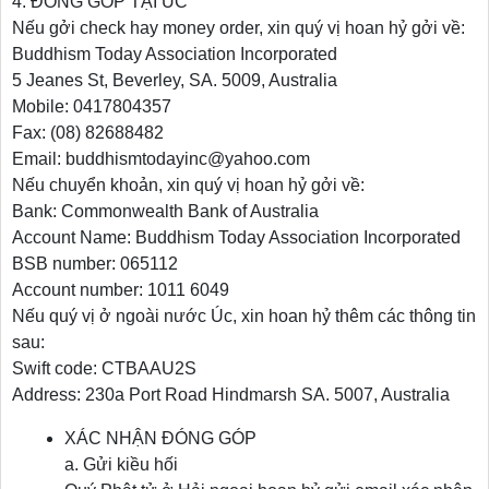
4. ĐÓNG GÓP TẠI ÚC
Nếu gởi check hay money order, xin quý vị hoan hỷ gởi về:
Buddhism Today Association Incorporated
5 Jeanes St, Beverley, SA. 5009, Australia
Mobile: 0417804357
Fax: (08) 82688482
Email: buddhismtodayinc@yahoo.com
Nếu chuyển khoản, xin quý vị hoan hỷ gởi về:
Bank: Commonwealth Bank of Australia
Account Name: Buddhism Today Association Incorporated
BSB number: 065112
Account number: 1011 6049
Nếu quý vị ở ngoài nước Úc, xin hoan hỷ thêm các thông tin
sau:
Swift code: CTBAAU2S
Address: 230a Port Road Hindmarsh SA. 5007, Australia
XÁC NHẬN ĐÓNG GÓP
a. Gửi kiều hối