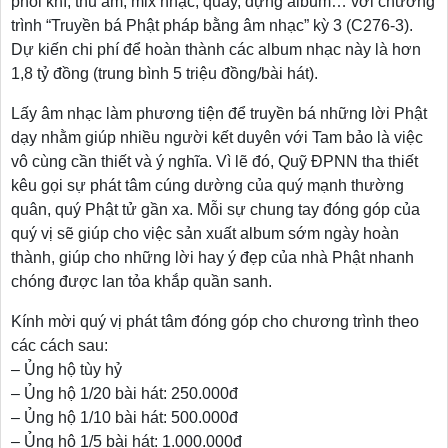
phối khí, thu âm, mix nhạc, quay, dựng album… với chương
trình “Truyền bá Phật pháp bằng âm nhạc” kỳ 3 (C276-3).
Dự kiến chi phí để hoàn thành các album nhạc này là hơn
1,8 tỷ đồng (trung bình 5 triệu đồng/bài hát).
Lấy âm nhạc làm phương tiện để truyền bá những lời Phật
dạy nhằm giúp nhiều người kết duyên với Tam bảo là việc
vô cùng cần thiết và ý nghĩa. Vì lẽ đó, Quỹ ĐPNN tha thiết
kêu gọi sự phát tâm cúng dường của quý mạnh thường
quân, quý Phật tử gần xa. Mỗi sự chung tay đóng góp của
quý vị sẽ giúp cho việc sản xuất album sớm ngày hoàn
thành, giúp cho những lời hay ý đẹp của nhà Phật nhanh
chóng được lan tỏa khắp quần sanh.
Kính mời quý vị phát tâm đóng góp cho chương trình theo
các cách sau:
– Ủng hộ tùy hỷ
– Ủng hộ 1/20 bài hát: 250.000đ
– Ủng hộ 1/10 bài hát: 500.000đ
– Ủng hộ 1/5 bài hát: 1.000.000đ