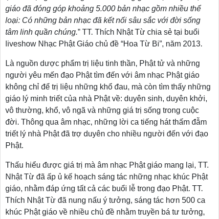
giáo đã đóng góp khoảng 5.000 bản nhạc gồm nhiều thể
loại: Có những bản nhạc đã kết nối sâu sắc với đời sống
tâm linh quần chúng.
” TT. Thích Nhật Từ chia sẻ tại buổi
liveshow Nhạc Phật Giáo chủ đề “Hoa Từ Bi”, năm 2013.
Là nguồn dược phẩm trị liệu tinh thần, Phật tử và những
người yêu mến đạo Phật tìm đến với âm nhạc Phật giáo
không chỉ để trị liệu những khổ đau, mà còn tìm thấy những
giáo lý minh triết của nhà Phật về: duyên sinh, duyên khởi,
vô thường, khổ, vô ngã và những giá trị sống trong cuộc
đời. Thông qua âm nhạc, những lời ca tiếng hát thấm đẫm
triết lý nhà Phật đã trợ duyên cho nhiều người đến với đạo
Phật.
Thấu hiểu được giá trị mà âm nhạc Phật giáo mang lại, TT.
Nhật Từ đã ấp ủ kế hoạch sáng tác những nhạc khúc Phật
giáo, nhằm đáp ứng tất cả các buổi lễ trong đạo Phật. TT.
Thích Nhật Từ đã nung nấu ý tưởng, sáng tác hơn 500 ca
khúc Phật giáo về nhiều chủ đề nhằm truyền bá tư tưởng,