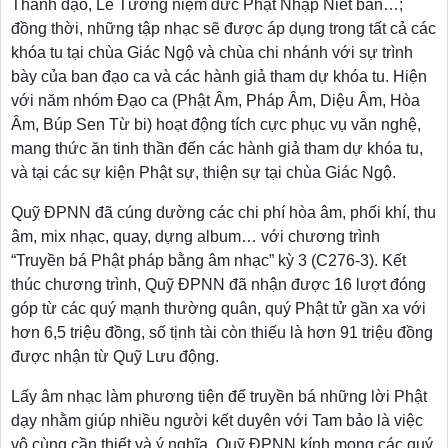
Thành đạo, Lễ Tưởng niệm đức Phật Nhập Niết bàn…;
đồng thời,
những tập nhạc sẽ được áp dụng trong tất cả các
khóa tu tại chùa Giác Ngộ và chùa chi nhánh với sự trình
bày của ban đạo ca và các hành giả tham dự khóa tu.
Hiện
với năm nhóm Đạo ca (Phật Âm, Pháp Âm, Diệu Âm, Hòa
Âm, Búp Sen Từ bi) hoạt động tích cực phục vụ văn nghệ,
mang thức ăn tinh thần đến các hành giả tham dự khóa tu,
và tại các sự kiện Phật sự, thiện sự tại chùa Giác Ngộ.
Quỹ ĐPNN đã cúng dường
các chi phí hòa âm, phối khí, thu
âm, mix nhạc, quay, dựng album… với chương trình
“Truyền bá Phật pháp bằng âm nhạc” kỳ 3 (C276-3). Kết
thúc chương trình, Quỹ ĐPNN đã nhận được 16 lượt đóng
góp từ các quý mạnh thường quân, quý Phật tử gần xa với
hơn 6,5 triệu đồng, số tịnh tài còn thiếu là hơn 91 triệu
đồng
được nhận từ Quỹ Lưu động.
Lấy âm nhạc làm phương tiện để truyền bá những lời Phật
dạy nhằm giúp nhiều người kết duyên với Tam bảo là việc
vô cùng cần thiết và ý nghĩa.
Quỹ ĐPNN kính mong các quý