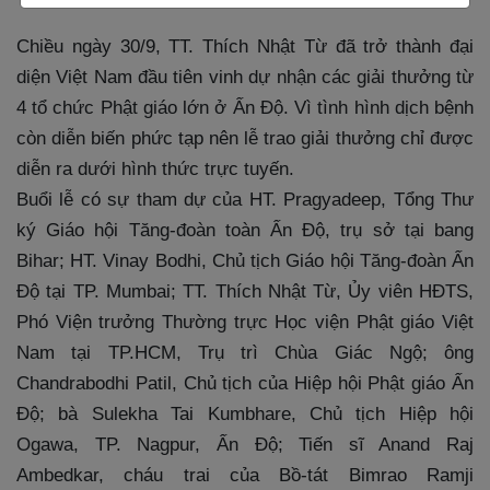
Chiều ngày 30/9, TT. Thích Nhật Từ đã trở thành đại
diện Việt Nam đầu tiên vinh dự nhận các giải thưởng từ
4 tổ chức Phật giáo lớn ở Ấn Độ. Vì tình hình dịch bệnh
còn diễn biến phức tạp nên lễ trao giải thưởng chỉ được
diễn ra dưới hình thức trực tuyến.
Buổi lễ có sự tham dự của HT. Pragyadeep, Tổng Thư
ký Giáo hội Tăng-đoàn toàn Ấn Độ, trụ sở tại bang
Bihar; HT. Vinay Bodhi, Chủ tịch Giáo hội Tăng-đoàn Ấn
Độ tại TP. Mumbai; TT. Thích Nhật Từ, Ủy viên HĐTS,
Phó Viện trưởng Thường trực Học viện Phật giáo Việt
Nam tại TP.HCM, Trụ trì Chùa Giác Ngộ; ông
Chandrabodhi Patil, Chủ tịch của Hiệp hội Phật giáo Ấn
Độ; bà Sulekha Tai Kumbhare, Chủ tịch Hiệp hội
Ogawa, TP. Nagpur, Ấn Độ; Tiến sĩ Anand Raj
Ambedkar, cháu trai của Bồ-tát Bimrao Ramji