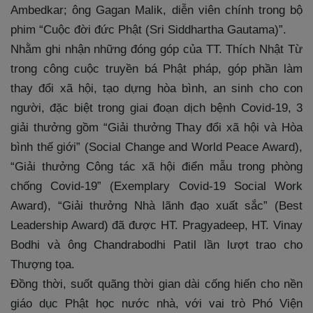
Ambedkar; ông Gagan Malik, diễn viên chính trong bộ
phim “Cuộc đời đức Phật (Sri Siddhartha Gautama)”.
Nhằm ghi nhận những đóng góp của TT. Thích Nhật Từ
trong công cuộc truyền bá Phật pháp, góp phần làm
thay đổi xã hội, tạo dựng hòa bình, an sinh cho con
người, đặc biệt trong giai đoạn dịch bệnh Covid-19, 3
giải thưởng gồm “Giải thưởng Thay đổi xã hội và Hòa
bình thế giới” (Social Change and World Peace Award),
“Giải thưởng Công tác xã hội điển mẫu trong phòng
chống Covid-19” (Exemplary Covid-19 Social Work
Award), “Giải thưởng Nhà lãnh đạo xuất sắc” (Best
Leadership Award) đã được HT. Pragyadeep, HT. Vinay
Bodhi và ông Chandrabodhi Patil lần lượt trao cho
Thượng tọa.
Đồng thời, suốt quãng thời gian dài cống hiến cho nền
giáo dục Phật học nước nhà, với vai trò Phó Viện