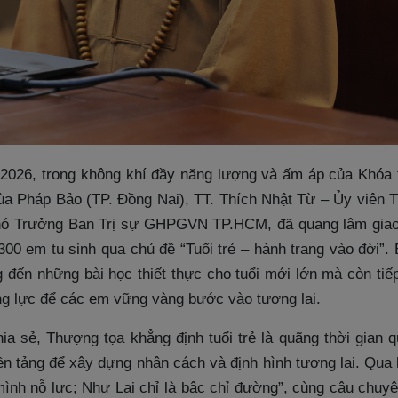
/2026, trong không khí đầy năng lượng và ấm áp của Khóa
hùa Pháp Bảo (TP. Đồng Nai), TT. Thích Nhật Từ – Ủy viên 
Phó Trưởng Ban Trị sự GHPGVN TP.HCM, đã quang lâm giao 
300 em tu sinh qua chủ đề “Tuổi trẻ – hành trang vào đời”.
 đến những bài học thiết thực cho tuổi mới lớn mà còn tiếp
ng lực để các em vững vàng bước vào tương lai.
ia sẻ, Thượng tọa khẳng định tuổi trẻ là quãng thời gian q
ền tảng để xây dựng nhân cách và định hình tương lai. Qua
mình nỗ lực; Như Lai chỉ là bậc chỉ đường”, cùng câu chuyệ