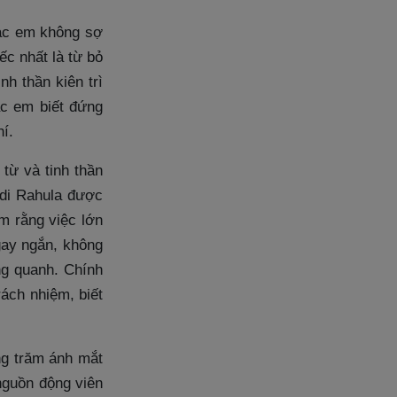
các em không sợ
ếc nhất là từ bỏ
h thần kiên trì
c em biết đứng
í.
 từ và tinh thần
-di Rahula được
m rằng việc lớn
gay ngắn, không
ng quanh. Chính
ách nhiệm, biết
ng trăm ánh mắt
 nguồn động viên