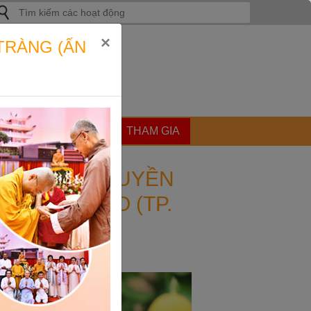
ìm
iếm
ho:
×
TRÀNG (ẤN
ẬT
GÓC CHIA SẺ
THAM GIA
H NHẬT TỪ TRUYỀN
A PHÁP BẢO (TP.