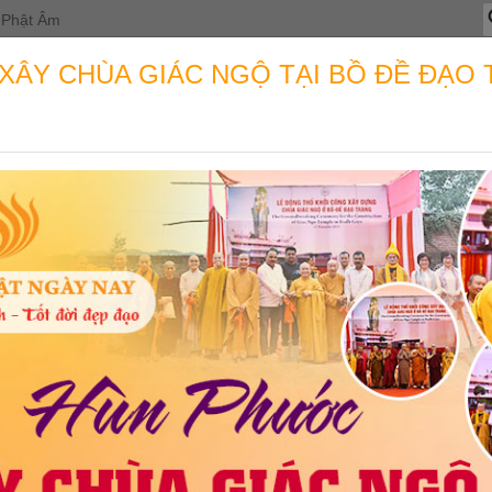
T
Phật Âm
k
c
ÂY CHÙA GIÁC NGỘ TẠI BỒ ĐỀ ĐẠO 
OẠT ĐỘNG
THỈNH KINH SÁCH
TIN TỨC
HỌC PH
H TRANG VÀO ĐỜI”: TT. THÍC
U SINH KHÓA TU MÙA HÈ CHÙ
ĐỒNG NAI)
Huỳnh Thủy
Đăng lúc 10:54 30/06/2026 | Có 28 lượt xem