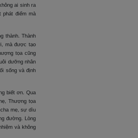
hông ai sinh ra
t phát điểm mà
ng thành. Thành
i, mà được tạo
Thượng tọa cũng
nuôi dưỡng nhân
ối sống và định
ng biết ơn. Qua
mẹ, Thượng tọa
 cha mẹ, sự dìu
ng đường. Lòng
 nhiệm và không