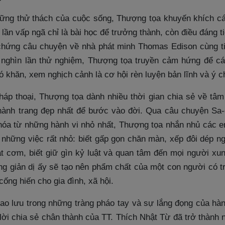
hững thử thách của cuộc sống, Thượng tọa khuyến khích 
 lần vấp ngã chỉ là bài học để trưởng thành, còn điều đáng ti
ứng câu chuyện về nhà phát minh Thomas Edison cùng tin
 nghìn lần thử nghiệm, Thượng tọa truyền cảm hứng để cá
 khăn, xem nghịch cảnh là cơ hội rèn luyện bản lĩnh và ý ch
háp thoại, Thượng tọa dành nhiều thời gian chia sẻ về tâm
hành trang đẹp nhất để bước vào đời. Qua câu chuyện Sa
hóa từ những hành vi nhỏ nhất, Thượng tọa nhắn nhủ các e
ừ những việc rất nhỏ: biết gấp gọn chăn màn, xếp đôi dép n
ạt cơm, biết giữ gìn kỷ luật và quan tâm đến mọi người xu
g giản dị ấy sẽ tạo nên phẩm chất của một con người có tr
ống hiến cho gia đình, xã hội.
giao lưu trong những tràng pháo tay và sự lắng đọng của hà
 lời chia sẻ chân thành của TT. Thích Nhật Từ đã trở thành