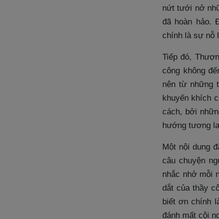
nứt tưới nở nh
đã hoàn hảo. 
chính là sự nỗ
Tiếp đó, Thượn
công không đế
nên từ những t
khuyến khích c
cách, bởi nhữn
hướng tương la
Một nội dung đ
câu chuyện ng
nhắc nhở mỗi n
dắt của thầy 
biết ơn chính 
đánh mất cội n