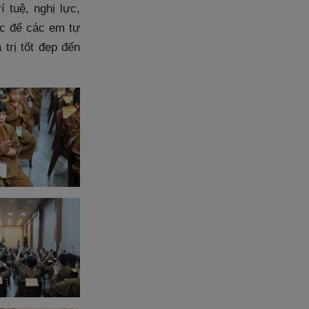
í tuệ, nghị lực,
ắc để các em tự
trị tốt đẹp đến