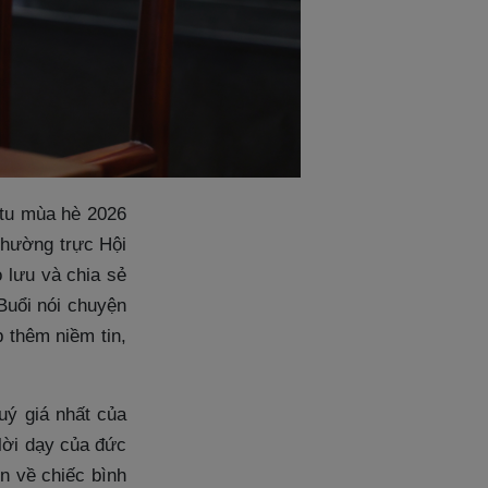
 tu mùa hè 2026
Thường trực Hội
lưu và chia sẻ
 Buổi nói chuyện
 thêm niềm tin,
uý giá nhất của
 lời dạy của đức
n về chiếc bình