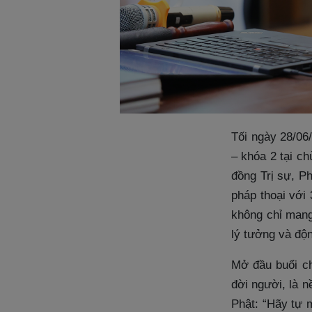
Tối ngày 28/06
– khóa 2 tại c
đồng Trị sự, 
pháp thoại với 
không chỉ mang
lý tưởng và độ
Mở đầu buổi ch
đời người, là n
Phật: “Hãy tự 