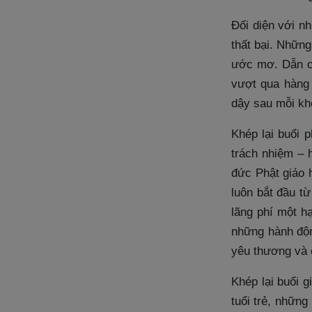
Đối diện với n
thất bại. Những
ước mơ. Dẫn ch
vượt qua hàng
dậy sau mỗi khó
Khép lại buổi p
trách nhiệm – 
đức Phật giáo 
luôn bắt đầu t
lãng phí một h
những hành độn
yêu thương và c
Khép lại buổi 
tuổi trẻ, những