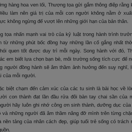
ững hàng hoa ven lối, Thượng tọa gửi gắm thông điệp rằng k
Điều làm nên giá trị của mỗi con người không nằm ở xuấ
 lực không ngừng để vượt lên những giới hạn của bản thân.
g tọa nhấn mạnh vai trò của kỷ luật trong hành trình trưở
n từ những phút bốc đồng hay những lần cố gắng nhất thờ
hói quen tốt được duy trì mỗi ngày. Song hành với đó, 
ác em biết lựa chọn bạn bè, môi trường sống tích cực để 
g người đồng hành sẽ âm thầm ảnh hưởng đến suy nghĩ, l
i của mỗi người.
ặc biệt chạm đến cảm xúc của các tu sinh là bài học về lò
ười con thành đạt lần đầu rửa đôi bàn tay chai sần của 
gười hãy luôn ghi nhớ công ơn sinh thành, dưỡng dục của
cô và những người đã âm thầm nâng đỡ mình trên từng chặ
là nền tảng của nhân cách đẹp, giúp tuổi trẻ sống có trách
guồn.