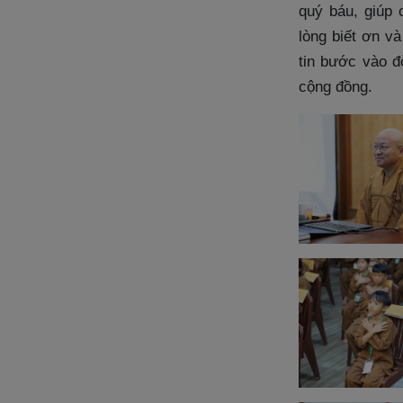
quý báu, giúp c
lòng biết ơn v
tin bước vào đ
cộng đồng.