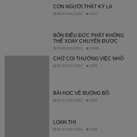
CON NGƯỜI THẬT KỲ LẠ
09:09 03/12/2021
2563
BỐN ĐIỀU ĐỨC PHẬT KHÔNG
THỂ XOAY CHUYỂN ĐƯỢC
09:08 30/11/2021
29885
CHỚ COI THƯỜNG VIỆC NHỎ
09:02 27/11/2021
1879
BÀI HỌC VỀ BUÔNG BỎ
09:37 23/11/2021
3695
LOẠN THỊ
09:32 19/11/2021
1033