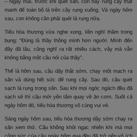
– Ngày mai, trước khi quét sân, con hãy rung cây thật
mạnh để toàn bộ lá trên cây rụng xuống. Và ngày hôm
sau, con không cần phải quét lá rụng nữa.
Tiểu hòa thượng vừa nghe xong, liền nghĩ thầm trong
bụng: “Đúng là thầy thông minh hơn người. Mình đến
đây đã lâu, cũng nghĩ ra rất nhiều cách, vậy mà vẫn
không bằng một câu nói của thầy”.
Thế là hôm sau, cậu dậy thật sớm, chạy một mạch ra
sân và dùng hết sức để rung cây. Sau đó, cậu quét
sạch lá rụng trong sân. Sau khi mọi ngóc ngách đều đã
sạch sẽ thì cậu mới yên tâm quay về ăn cơm. Suốt cả
ngày hôm đó, tiểu hòa thượng vô cùng vui vẻ.
Sáng ngày hôm sau, tiểu hòa thượng dậy sớm chạy ra
sân xem thử. Cậu không khỏi ngạc nhiên khi mà mọi
công sức của cậu ngày hôm qua đều đã trở nên vô ích