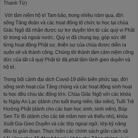
Thanh Từ)
Với tâm niệm hộ trì Tam bảo, trong nhiều năm qua, đời
sống Tăng đoàn và các hoạt động tổ chức tu học tại chùa
Giác Ngộ đã nhận được sự trợ duyên lớn từ các quý vị Phật
tử trong và ngoài nước. Quý vị đã chung tay, góp sức để
từng hoạt động Phật sự, thiện sự của chùa được diễn ra
suôn sẻ và thành công. Chúng tôi thành tâm cảm niệm công
đức của tất cả quý Phật tử đã phát tâm lành gieo duyên và
hộ trì.
Trong bối cảnh đại dịch Covid-19 diễn biến phức tạp, đời
sống sinh hoạt của Tăng chúng và các hoạt động sinh hoạt
tu học đều chịu tác động lớn. Chùa Giác Ngộ với các khóa
tu Ngày An Lạc (dành cho tuổi trung niên, lão niên), Tuổi Trẻ
Hướng Phật (dành cho các bạn học sinh, sinh viên), Búp
Sen Từ Bi (dành cho các bé mầm non và thiếu nhi), khóa
Xuất Gia Gieo Duyên và các lớp ngoại ngữ, lớp kỹ năng
đều bị gián đoạn. Thực hiện các chính sách giãn cách xã