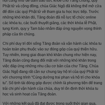
hội cũng như để đảm bảo sức khỏe cho Tăng chúng, quý
Phật tử và cộng đồng, chùa Giác Ngộ đã không thể mở cửa
để đón các quý Phật tử về tham gia tu học trực tiếp. Trước
những khó khăn đó, Tăng đoàn đã nỗ lực tổ chức online
các khóa tu, các buổi thuyết giảng, các thời khóa lễ Phật,
tụng Kinh, quy y Tam bảo nhằm đáp ứng nguyện vọng thính
pháp của tín chúng.
Chi phí duy trì đời sống Tăng đoàn và vận hành các khóa tu
hoàn toàn phụ thuộc vào sự đóng góp của quý thiện hữu.
Tuy nhiên, trong giai đoạn khó khăn chung như hiện nay,
Tăng đoàn cũng đang đối mặt với những khó khăn trong
việc đáp ứng những nhu cầu cơ bản của chư Tăng. Chùa
Giác Ngộ đang rất cần sự chung tay hộ trì của quý Phật tử
với chương trình “Cúng dường trai phạn và hộ trì cho khóa
tu”. Số tịnh tài đóng góp được chính là phương tiện để trang
trải chi phí vận hành của chùa, duy trì ổn định thời khóa tu
học và sinh hoạt của Tăng đoàn.
Với những kết quả đã đạt được trong suốt thời gian qua,