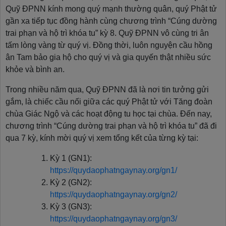
Quỹ ĐPNN kính mong quý mạnh thường quân, quý Phật tử
gần xa tiếp tục đồng hành cùng chương trình “Cúng dường
trai phạn và hộ trì khóa tu” kỳ 8. Quỹ ĐPNN vô cùng tri ân
tấm lòng vàng từ quý vị. Đồng thời, luôn nguyện cầu hồng
ân Tam bảo gia hộ cho quý vị và gia quyến thật nhiều sức
khỏe và bình an.
Trong nhiều năm qua, Quỹ ĐPNN đã là nơi tin tưởng gửi
gắm, là chiếc cầu nối giữa các quý Phật tử với Tăng đoàn
chùa Giác Ngộ và các hoạt động tu học tại chùa. Đến nay,
chương trình “Cúng dường trai phạn và hộ trì khóa tu” đã đi
qua 7 kỳ, kính mời quý vị xem tổng kết của từng kỳ tại:
Kỳ 1 (GN1):
https://quydaophatngaynay.org/gn1/
Kỳ 2 (GN2):
https://quydaophatngaynay.org/gn2/
Kỳ 3 (GN3):
https://quydaophatngaynay.org/gn3/