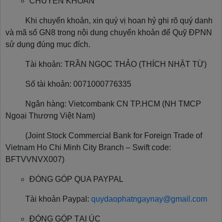
CHUYỂN KHOẢN
Khi chuyển khoản, xin quý vị hoan hỷ ghi rõ quý danh
và mã số GN8 trong nội dung chuyển khoản để Quỹ ĐPNN
sử dụng đúng mục đích.
Tài khoản:
TRẦN NGỌC THẢO (THÍCH NHẬT TỪ)
Số tài khoản:
0071000776335
Ngân hàng:
Vietcombank CN TP.HCM (NH TMCP
Ngoại Thương Việt Nam)
(Joint Stock Commercial Bank for Foreign Trade of
Vietnam Ho Chi Minh City Branch – Swift code:
BFTVVNVX007)
ĐÓNG GÓP QUA PAYPAL
Tài khoản Paypal:
quydaophatngaynay@gmail.com
ĐÓNG GÓP TẠI ÚC