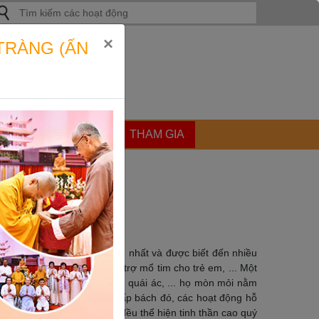
ìm
iếm
ho:
×
TRÀNG (ẤN
ẬT
GÓC CHIA SẺ
THAM GIA
ơng trình mang ý nghĩa lớn nhất và được biết đến nhiều
ung tay vì người bệnh; hỗ trợ mổ tim cho trẻ em, ... Một
au đớn bởi những căn bệnh quái ác, ... họ mòn mỏi nằm
trị, ... Trước thực trạng cấp bách đó, các hoạt động hỗ
 hoạt động về hỗ trợ y tế đều thể hiện tinh thần cao quý