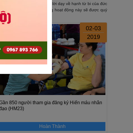
nhân ái, vị tha, thấm nhuần lời dạy về hạnh từ bi của đức
hia sẻ yêu thương! Mong rằng hoạt động này sẽ được quý
02-03
2019
Gần 850 người tham gia đăng ký Hiến máu nhân
đạo (HM23)
Hoàn Thành