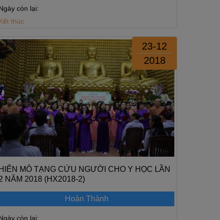
Ngày còn lại:
Kết thúc
23-12
2018
HIẾN MÔ TẠNG CỨU NGƯỜI CHO Y HỌC LẦN
2 NĂM 2018 (HX2018-2)
Hoàn Thành
Ngày còn lại: