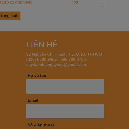
479.380.000 VNĐ
228
Trang cuối
LIÊN HỆ
92 Nguyễn Chí Thanh, P2, Q.10, TP.HCM
(028) 6680 9802 - 096 789 3766
quydaophatngaynay@gmail.com
Họ và tên
Email
Số điện thoại