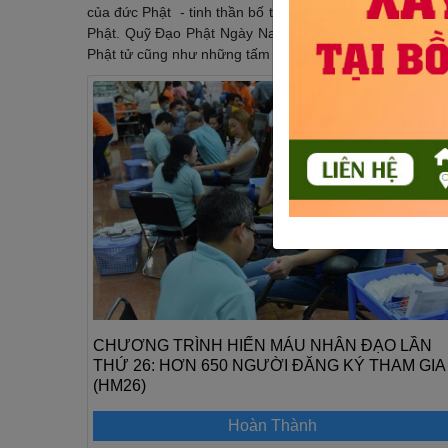
của đức Phật - tinh thần bố thí Ba-la- mật. Tham gia vào
Phật. Quỹ Đạo Phật Ngày Nay hi vọng rằng, hoạt động h
Phật tử cũng như những tấm lòng hảo tâm hưởng ứ
01-06
2019
CHƯƠNG TRÌNH HIẾN MÁU NHÂN ĐẠO LẦN
THỨ 26: HƠN 650 NGƯỜI ĐĂNG KÝ THAM GIA
(HM26)
Hoàn Thành