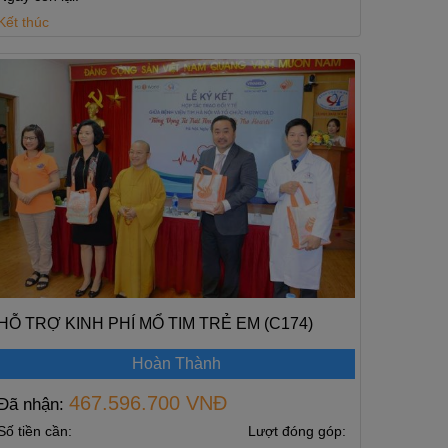
Kết thúc
HỖ TRỢ KINH PHÍ MỔ TIM TRẺ EM (C174)
Hoàn Thành
467.596.700 VNĐ
Đã nhận:
Số tiền cần:
Lượt đóng góp: