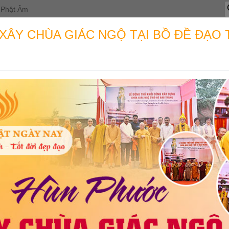
T
Phật Âm
k
c
ÂY CHÙA GIÁC NGỘ TẠI BỒ ĐỀ ĐẠO 
OẠT ĐỘNG
THỈNH KINH SÁCH
TIN TỨC
HỌC PH
HỖ TRỢ Y TẾ
ứ mệnh phục vụ cộng đồng của Quỹ Đạo Phật Ngày Nay. Trong đó, chư
n máu nhân đạo; hiến mô, tạng cứu người và hiến xác cho khoa học; ch
 ngày, hàng giờ! Hàng ngàn bệnh nhân trên cả nước đang chịu đựng đ
y ghép, ... hoặc đang chịu đựng đau khổ bởi không có kinh phí chữa 
ức thật sự vô cùng quý giá! Mỗi một chương trình nằm trong chuỗi các