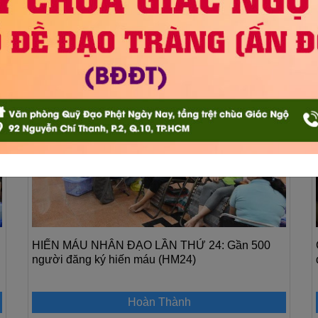
 các hoạt động này là một việc làm hết sức cao cả, thể hiện tấm lòng 
ỗ trợ y tế sẽ là dịp để quý Phật tử phát huy tinh thần nhân đạo - c
ng mạnh mẽ.
06-04
2019
HIẾN MÁU NHÂN ĐẠO LẦN THỨ 24: Gần 500
người đăng ký hiến máu (HM24)
Hoàn Thành