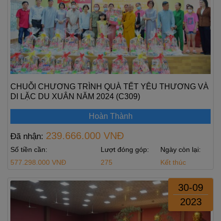
CHUỖI CHƯƠNG TRÌNH QUÀ TẾT YÊU THƯƠNG VÀ
DI LẶC DU XUÂN NĂM 2024 (C309)
Hoàn Thành
239.666.000 VNĐ
Đã nhận:
Số tiền cần:
Lượt đóng góp:
Ngày còn lại:
577.298.000 VNĐ
275
Kết thúc
30-09
2023