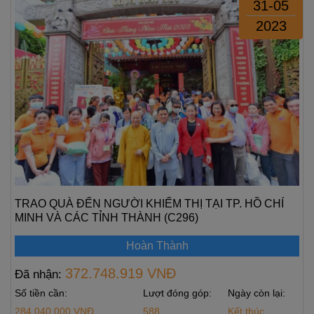
31-05
2023
TRAO QUÀ ĐẾN NGƯỜI KHIẾM THỊ TẠI TP. HỒ CHÍ
MINH VÀ CÁC TỈNH THÀNH (C296)
Hoàn Thành
372.748.919 VNĐ
Đã nhận:
Số tiền cần:
Lượt đóng góp:
Ngày còn lại:
284.040.000 VNĐ
588
Kết thúc