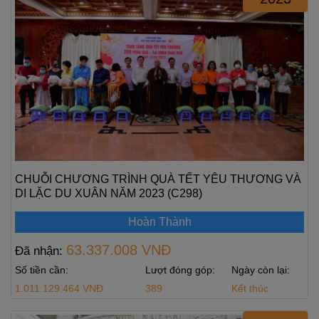
CHUỖI CHƯƠNG TRÌNH QUÀ TẾT YÊU THƯƠNG VÀ
DI LẶC DU XUÂN NĂM 2023 (C298)
Hoàn Thành
63.337.008 VNĐ
Đã nhận:
Số tiền cần:
Lượt đóng góp:
Ngày còn lại:
1.011.129.464 VNĐ
389
Kết thúc