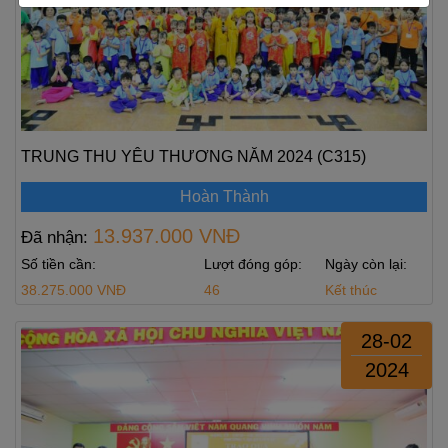
TRUNG THU YÊU THƯƠNG NĂM 2024 (C315)
Hoàn Thành
13.937.000 VNĐ
Đã nhận:
Số tiền cần:
Lượt đóng góp:
Ngày còn lại:
38.275.000 VNĐ
46
Kết thúc
28-02
2024