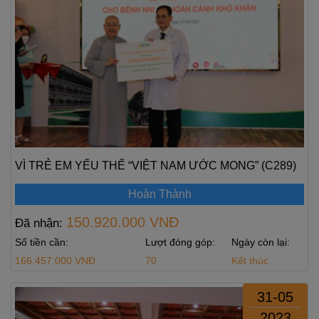
VÌ TRẺ EM YẾU THẾ “VIỆT NAM ƯỚC MONG” (C289)
Hoàn Thành
150.920.000 VNĐ
Đã nhận:
Số tiền cần:
Lượt đóng góp:
Ngày còn lại:
166.457.000 VNĐ
70
Kết thúc
31-05
2023