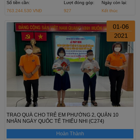
Số tiền cần:
Lượt đóng góp:
Ngày còn lại:
763.244.530 VNĐ
927
Kết thúc
01-06
2021
TRAO QUÀ CHO TRẺ EM PHƯỜNG 2, QUẬN 10
NHÂN NGÀY QUỐC TẾ THIẾU NHI (C274)
Hoàn Thành