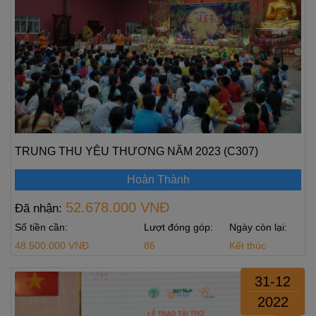
TRUNG THU YÊU THƯƠNG NĂM 2023 (C307)
Hoàn Thành
52.678.000 VNĐ
Đã nhận:
Số tiền cần:
Lượt đóng góp:
Ngày còn lại:
48.500.000 VNĐ
86
Kết thúc
31-12
2022