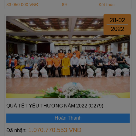
33.050.000 VNĐ
89
Kết thúc
28-02
2022
QUÀ TẾT YÊU THƯƠNG NĂM 2022 (C279)
Hoàn Thành
1.070.770.553 VNĐ
Đã nhận: