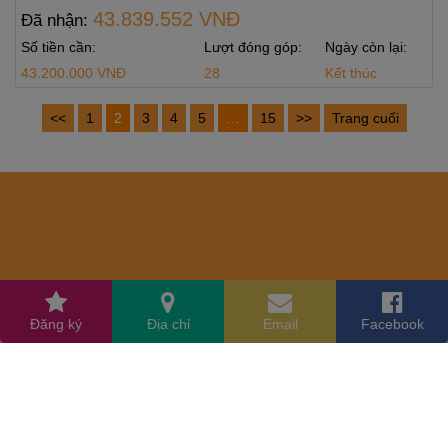
43.839.552 VNĐ
Đã nhận:
Số tiền cần:
Lượt đóng góp:
Ngày còn lại:
43.200.000 VNĐ
28
Kết thúc
<<
1
2
3
4
5
…
15
>>
Trang cuối
Đăng ký
Địa chỉ
Email
Facebook
© 2017 Quỹ Đạo Phật Ngày Nay. All Rights Reserved.
|
Theme: