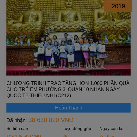
2019
CHƯƠNG TRÌNH TRAO TẶNG HƠN 1.000 PHẦN QUÀ
CHO TRẺ EM PHƯỜNG 3, QUẬN 10 NHÂN NGÀY
QUỐC TẾ THIẾU NHI (C212)
Hoàn Thành
38.630.820 VNĐ
Đã nhận:
Số tiền cần:
Lượt đóng góp:
Ngày còn lại:
109.185.500 VNĐ
36
Kết thúc