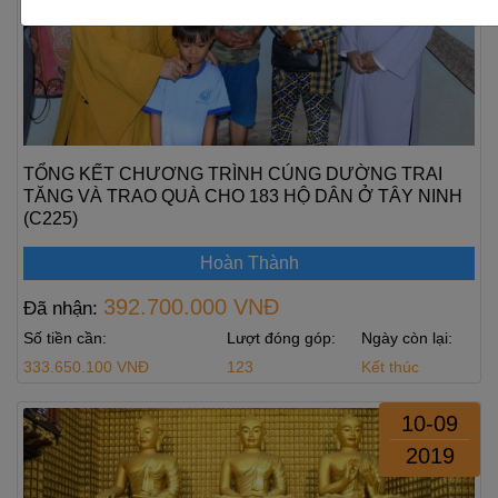
TỔNG KẾT CHƯƠNG TRÌNH CÚNG DƯỜNG TRAI
TĂNG VÀ TRAO QUÀ CHO 183 HỘ DÂN Ở TÂY NINH
(C225)
Hoàn Thành
392.700.000 VNĐ
Đã nhận:
Số tiền cần:
Lượt đóng góp:
Ngày còn lại:
333.650.100 VNĐ
123
Kết thúc
10-09
2019