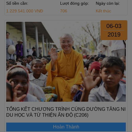
Số tiền cần:
Lượt đóng góp:
Ngày còn lại:
1.229.541.000 VNĐ
706
Kết thúc
06-03
2019
TỔNG KẾT CHƯƠNG TRÌNH CÚNG DƯỜNG TĂNG NI
DU HỌC VÀ TỪ THIỆN ẤN ĐỘ (C206)
Hoàn Thành