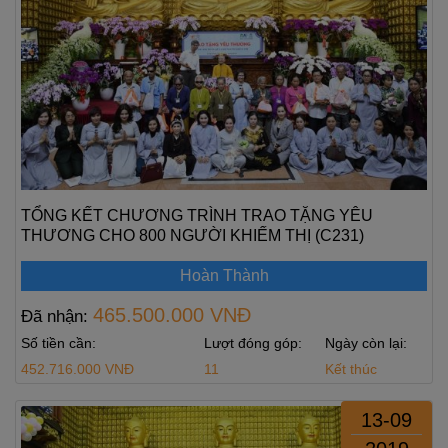
TỔNG KẾT CHƯƠNG TRÌNH TRAO TẶNG YÊU
THƯƠNG CHO 800 NGƯỜI KHIẾM THỊ (C231)
Hoàn Thành
465.500.000 VNĐ
Đã nhận:
Số tiền cần:
Lượt đóng góp:
Ngày còn lại:
452.716.000 VNĐ
11
Kết thúc
13-09