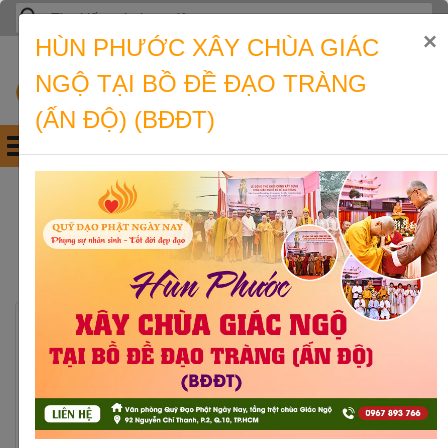
Skip
Tìm
to
kiếm
×
HÙN PHƯỚC XÂY CHÙA GIÁC
content
cho:
NGỘ TẠI BỒ ĐỀ ĐẠO TRÀNG
(ẤN ĐỘ) (BĐĐT)
Quỹ Đạo Phật Ngày Nay
Tạo các chương trình hổ trợ, từ thiện, hoạt động công ích…
TỪ THIỆN
16-08
2019