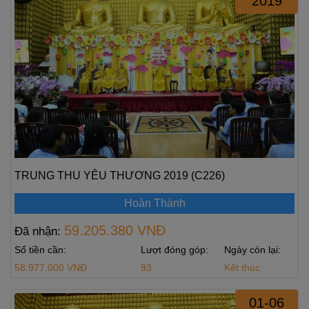
2019
TRUNG THU YÊU THƯƠNG 2019 (C226)
Hoàn Thành
59.205.380 VNĐ
Đã nhận:
Số tiền cần:
Lượt đóng góp:
Ngày còn lại:
58.977.000 VNĐ
93
Kết thúc
01-06