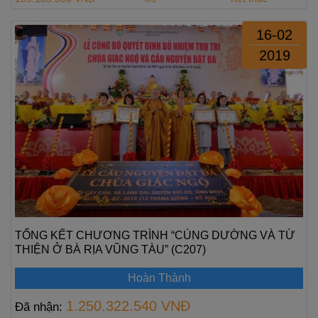
16-02
2019
TỔNG KẾT CHƯƠNG TRÌNH “CÚNG DƯỜNG VÀ TỪ
THIỆN Ở BÀ RỊA VŨNG TÀU” (C207)
Hoàn Thành
1.250.322.540 VNĐ
Đã nhận: