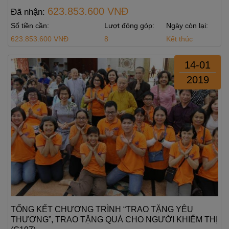
623.853.600 VNĐ
Đã nhận:
Số tiền cần:
Lượt đóng góp:
Ngày còn lại:
623.853.600 VNĐ
8
Kết thúc
14-01
2019
TỔNG KẾT CHƯƠNG TRÌNH “TRAO TẶNG YÊU
THƯƠNG”, TRAO TẶNG QUÀ CHO NGƯỜI KHIẾM THỊ