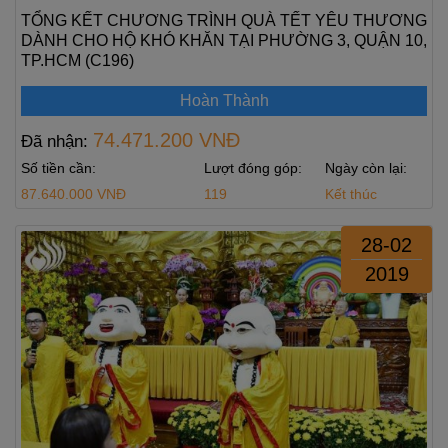
TỔNG KẾT CHƯƠNG TRÌNH QUÀ TẾT YÊU THƯƠNG
DÀNH CHO HỘ KHÓ KHĂN TẠI PHƯỜNG 3, QUẬN 10,
TP.HCM (C196)
Hoàn Thành
74.471.200 VNĐ
Đã nhận:
Số tiền cần:
Lượt đóng góp:
Ngày còn lại:
87.640.000 VNĐ
119
Kết thúc
28-02
2019