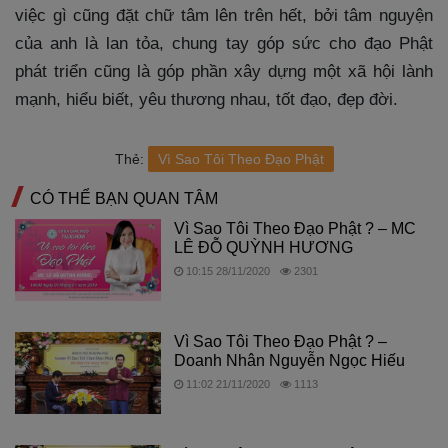
việc gì cũng đặt chữ tâm lên trên hết, bởi tâm nguyện
của anh là lan tỏa, chung tay góp sức cho đạo Phật
phát triển cũng là góp phần xây dựng một xã hội lành
mạnh, hiểu biết, yêu thương nhau, tốt đạo, đẹp đời.
Thẻ:
Vì Sao Tôi Theo Đạo Phật
CÓ THỂ BẠN QUAN TÂM
Vì Sao Tôi Theo Đạo Phật ? – MC
LÊ ĐỖ QUỲNH HƯƠNG
10:15 28/11/2020
2301
Vì Sao Tôi Theo Đạo Phật ? –
Doanh Nhân Nguyễn Ngọc Hiếu
11:02 21/11/2020
1113