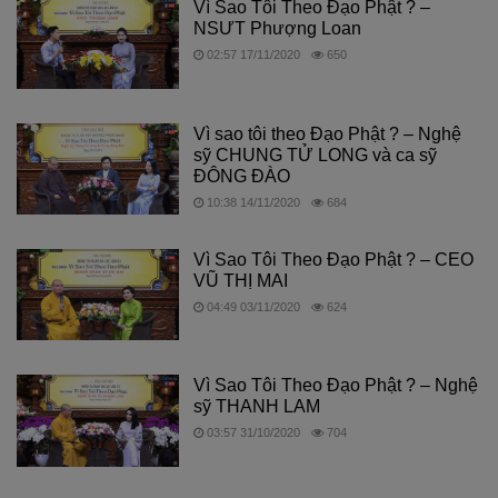
Vì Sao Tôi Theo Đạo Phật ? –
NSƯT Phượng Loan
02:57 17/11/2020
650
Vì sao tôi theo Đạo Phật ? – Nghệ
sỹ CHUNG TỬ LONG và ca sỹ
ĐÔNG ĐÀO
10:38 14/11/2020
684
Vì Sao Tôi Theo Đạo Phật ? – CEO
VŨ THỊ MAI
04:49 03/11/2020
624
Vì Sao Tôi Theo Đạo Phật ? – Nghệ
sỹ THANH LAM
03:57 31/10/2020
704