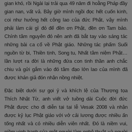
gian khó, rồi Ngài lại trải qua 49 năm đi hoằng Pháp đầy
gian nan, vất vả. Bây giờ mình ngồi đọc hết cuốn kinh,
coi như hưởng hết công lao của đức Phật, vậy mình
phải làm cái gì đó để đền ơn Phật, đền ơn Tam bảo.
Chính tâm nguyên đó nên anh đã bắt tay vào sáng tác
những bài ca cổ về Phật giáo. Những tác phẩm Suối
nguồn từ bi, Thiền tịnh, Song tu, Nhất tâm niệm Phật…
lần lượt ra đời là những đứa con tinh thần anh chắc
chiu và gửi gắm vào đó tâm đạo lớn lao của mình đã
được khán giả đón nhận nồng nhiệt.
Đặc biệt dưới sự gọi ý và khích lệ của Thượng tọa
Thích Nhật Từ, anh viết vở tuồng dài Cuộc đời đức
Phật được cho đi diễn tại tại lễ Vesak 2008 và nhận
được kỷ lục Phật giáo với vở cải lương được nhiều ấn
tống nhất và có nhiều diễn viên nhất. Đó là niềm vui,
niềm vinh hạnh của một người làm nghệ thuật và người